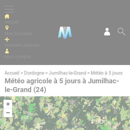
Panneau de gestion des cookies
Accueil
Mes parcelles
Mon com
Re
Nouvelle parcelle
Mon compte
Accueil
>
Dordogne
>
Jumilhac-le-Grand
> Météo à 5 jours
Météo agricole à 5 jours à Jumilhac-
le-Grand (24)
+
−