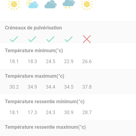
Créneaux de pulvérisation
Température minimum(°c)
18.1
18.3
24.5
22.9
26.6
Température maximum(°c)
30.2
34.9
34.4
34.5
37.8
Température ressentie minimum(°c)
18.1
17.3
24.3
30.9
28.7
Température ressentie maximum(°c)