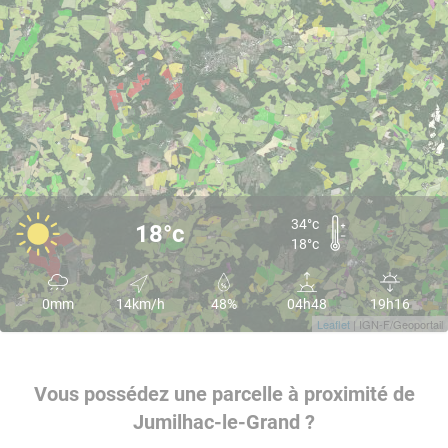
34°c
18°c
18°c
0mm
14km/h
48%
04h48
19h16
Leaflet
| IGN-F/Geoportail
Vous possédez une parcelle à proximité de
Jumilhac-le-Grand ?