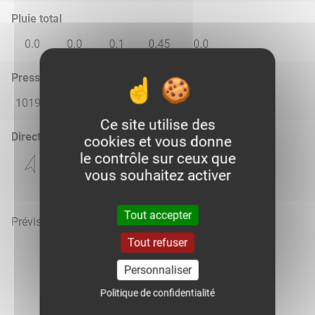
Pluie total
0.0
0.0
0.1
0.45
0.0
Pression atmosphérique (hPa)
1019.0
1015.0
1014.0
1016.0
1015.0
Ce site utilise des
Direction du vent
cookies et vous donne
le contrôle sur ceux que
vous souhaitez activer
Tout accepter
Prévisions météo mises à jour le 7 août 2026 à 05h
Tout refuser
Personnaliser
Politique de confidentialité
Voir la météo heure par heure