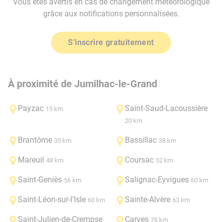
Vous êtes avertis en cas de changement météorologique
grâce aux notifications personnalisées.
S'inscrire gratuitement
À proximité de Jumilhac-le-Grand
Payzac
Saint-Saud-Lacoussière
15 km
20 km
Brantôme
Bassillac
35 km
38 km
Mareuil
Coursac
48 km
52 km
Saint-Geniès
Salignac-Eyvigues
56 km
60 km
Saint-Léon-sur-l'Isle
Sainte-Alvère
60 km
63 km
Saint-Julien-de-Crempse
Carves
78 km