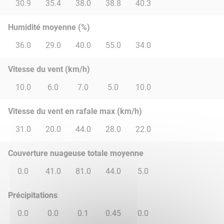
30.9
35.4
38.0
38.8
40.3
Humidité moyenne (%)
36.0
29.0
40.0
55.0
34.0
Vitesse du vent (km/h)
10.0
6.0
7.0
5.0
10.0
Vitesse du vent en rafale max (km/h)
31.0
20.0
44.0
28.0
22.0
Couverture nuageuse totale moyenne
0.0
41.0
81.0
44.0
5.0
Précipitations
0.0
0.0
0.1
0.45
0.0