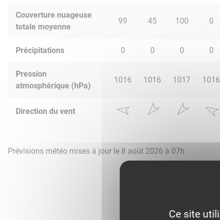
Couverture nuageuse
99
45
100
0
totale moyenne
Précipitations
0
0
0
0
Pression
1016
1016
1017
1016
atmosphérique (hPa)
Direction du vent
Prévisions météo mises à jour le 8 août 2026 à 07h
Ce site uti