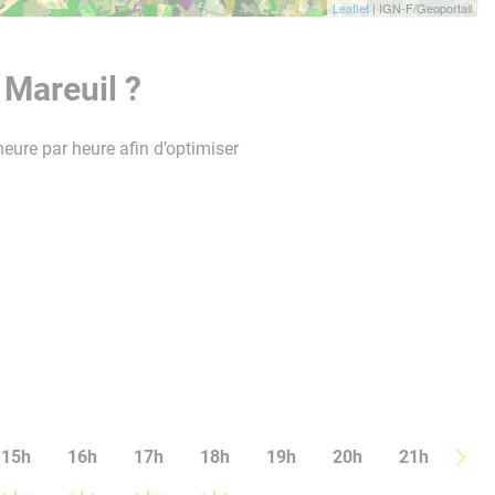
Leaflet
| IGN-F/Geoportail
 Mareuil ?
heure par heure afin d’optimiser
15h
16h
17h
18h
19h
20h
21h
22h