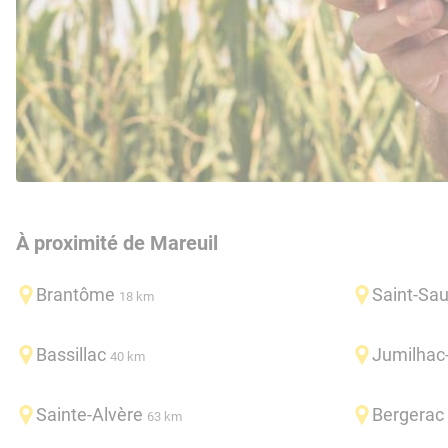
À proximité de Mareuil
Brantôme
Saint-Sa
18 km
Bassillac
Jumilhac
40 km
Sainte-Alvère
Bergerac
63 km