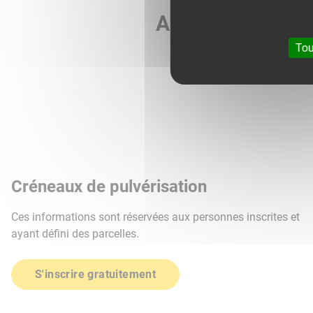
Agri météo vous 
Tou
Créneaux de pulvérisation
Ces informations sont réservées aux personnes inscrites et
ayant défini des parcelles.
S'inscrire gratuitement