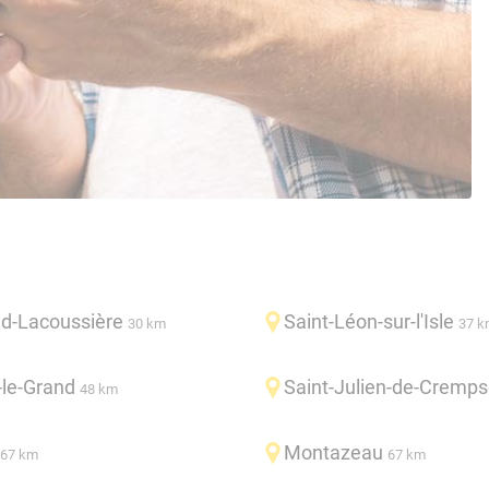
ud-Lacoussière
Saint-Léon-sur-l'Isle
30 km
37 k
-le-Grand
Saint-Julien-de-Cremp
48 km
Montazeau
67 km
67 km