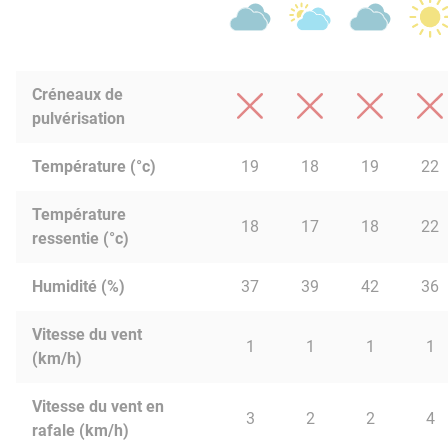
Créneaux de
pulvérisation
Température (°c)
19
18
19
22
Température
18
17
18
22
ressentie (°c)
Humidité (%)
37
39
42
36
Vitesse du vent
1
1
1
1
(km/h)
Vitesse du vent en
3
2
2
4
rafale (km/h)