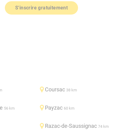
S'inscrire gratuitement
Coursac
m
38 km
se
Payzac
56 km
60 km
Razac-de-Saussignac
74 km