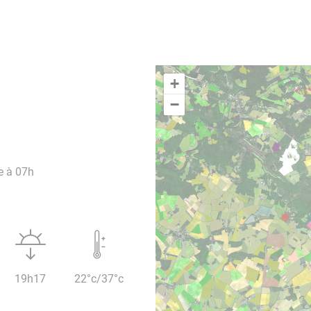
+
−
e à 07h
19h17
22°c/37°c