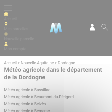
Panneau de gestion des cookies
Accueil
Mes parcelles
Mon com
Re
Nouvelle parcelle
Mon compte
Accueil
>
Nouvelle-Aquitaine
> Dordogne
Météo agricole dans le département
de la Dordogne
Météo agricole à Bassillac
Météo agricole à Beaumont-du-Périgord
Météo agricole à Belvès
Météo agricole à Bergerac