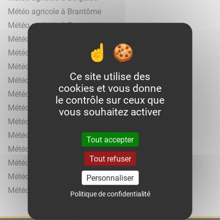
Météo agricole à Brantôme
Météo agricole à Carves
Météo agricole à Coursac
Météo agricole à Jumilhac-le-Grand
Météo agricole à Mareuil
Ce site utilise des
Météo agricole à Montazeau
cookies et vous donne
Météo agricole à Payzac
le contrôle sur ceux que
Météo agricole à Razac-de-Saussignac
vous souhaitez activer
Météo agricole à Sainte-Alvère
Météo agricole à Saint-Geniès
Tout accepter
Météo agricole à Saint-Julien-de-Crempse
Tout refuser
Météo agricole à Saint-Léon-sur-l'Isle
Météo agricole à Saint-Saud-Lacoussière
Personnaliser
Météo agricole à Salignac-Eyvigues
Politique de confidentialité