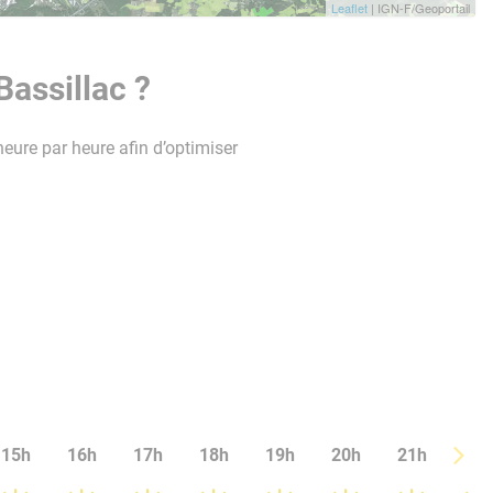
Leaflet
| IGN-F/Geoportail
Bassillac ?
heure par heure afin d’optimiser
15h
16h
17h
18h
19h
20h
21h
22h