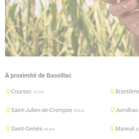
À proximité de Bassillac
Coursac
Brantôm
15 km
Saint-Julien-de-Crempse
Jumilhac
35 km
Saint-Geniès
Mareuil
40 km
4