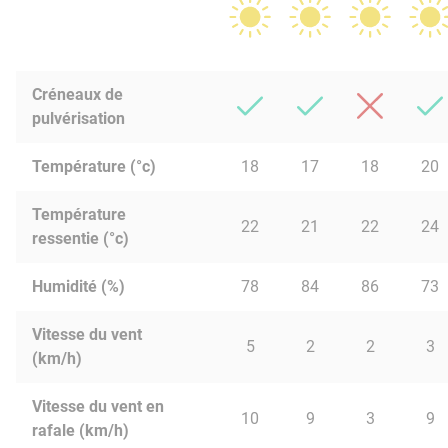
Créneaux de
pulvérisation
Température (°c)
18
17
18
20
Température
22
21
22
24
ressentie (°c)
Humidité (%)
78
84
86
73
Vitesse du vent
5
2
2
3
(km/h)
Vitesse du vent en
10
9
3
9
rafale (km/h)