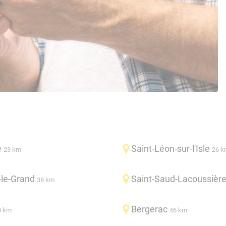
e
Saint-Léon-sur-l'Isle
23 km
26 k
-le-Grand
Saint-Saud-Lacoussièr
38 km
Bergerac
0 km
46 km