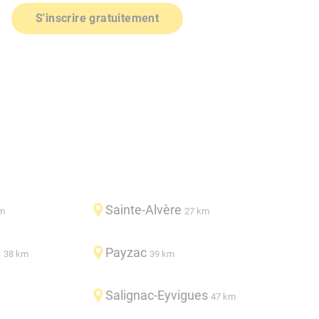
S'inscrire gratuitement
Sainte-Alvère
m
27 km
e
Payzac
38 km
39 km
Salignac-Eyvigues
47 km