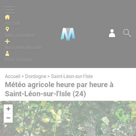
Panneau de gestion des cookies
Accueil
Mes parcelles
Mon com
Re
Nouvelle parcelle
Mon compte
Accueil
>
Dordogne
> Saint-Léon-sur-l'Isle
Météo agricole heure par heure à
Saint-Léon-sur-l'Isle (24)
+
−