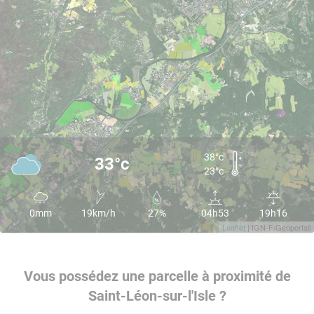
38°c
33°c
23°c
0mm
19km/h
27%
04h53
19h16
Leaflet
| IGN-F/Geoportail
Vous possédez une parcelle à proximité de
Saint-Léon-sur-l'Isle ?