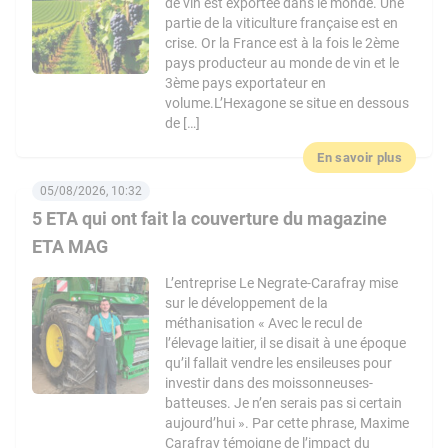
de vin est exportée dans le monde. Une
partie de la viticulture française est en
crise. Or la France est à la fois le 2ème
pays producteur au monde de vin et le
3ème pays exportateur en
volume.L’Hexagone se situe en dessous
de […]
En savoir plus
05/08/2026, 10:32
5 ETA qui ont fait la couverture du magazine
ETA MAG
L’entreprise Le Negrate-Carafray mise
sur le développement de la
méthanisation « Avec le recul de
l’élevage laitier, il se disait à une époque
qu’il fallait vendre les ensileuses pour
investir dans des moissonneuses-
batteuses. Je n’en serais pas si certain
aujourd’hui ». Par cette phrase, Maxime
Carafray témoigne de l’impact du