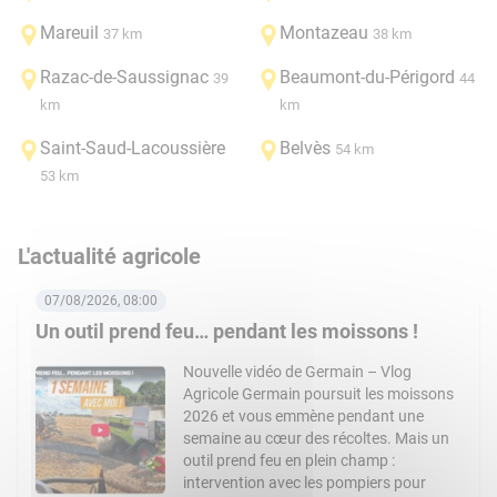
Mareuil
Montazeau
37 km
38 km
Razac-de-Saussignac
Beaumont-du-Périgord
39
44
km
km
Saint-Saud-Lacoussière
Belvès
54 km
53 km
L'actualité agricole
07/08/2026, 08:00
Un outil prend feu… pendant les moissons !
Nouvelle vidéo de Germain – Vlog
Agricole Germain poursuit les moissons
2026 et vous emmène pendant une
semaine au cœur des récoltes. Mais un
outil prend feu en plein champ :
intervention avec les pompiers pour