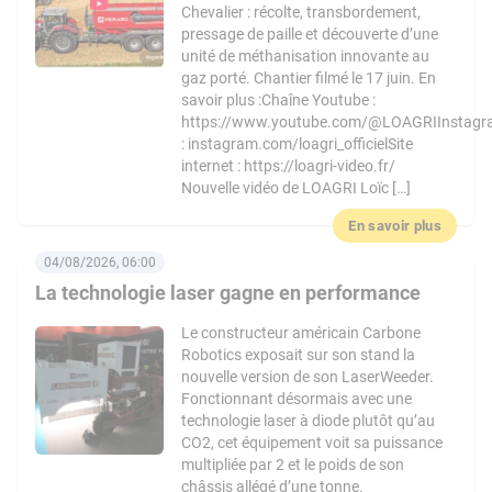
Chevalier : récolte, transbordement,
pressage de paille et découverte d’une
unité de méthanisation innovante au
gaz porté. Chantier filmé le 17 juin. En
savoir plus :Chaîne Youtube :
https://www.youtube.com/@LOAGRIInstag
: instagram.com/loagri_officielSite
internet : https://loagri-video.fr/
Nouvelle vidéo de LOAGRI Loïc […]
En savoir plus
04/08/2026, 06:00
La technologie laser gagne en performance
Le constructeur américain Carbone
Robotics exposait sur son stand la
nouvelle version de son LaserWeeder.
Fonctionnant désormais avec une
technologie laser à diode plutôt qu’au
CO2, cet équipement voit sa puissance
multipliée par 2 et le poids de son
châssis allégé d’une tonne.