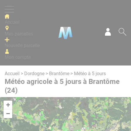
Panneau de gestion des cookies
Accueil
Mes parcelles
Mon com
Re
Nouvelle parcelle
Mon compte
Accueil
>
Dordogne
>
Brantôme
> Météo à 5 jours
Météo agricole à 5 jours à Brantôme
(24)
+
−