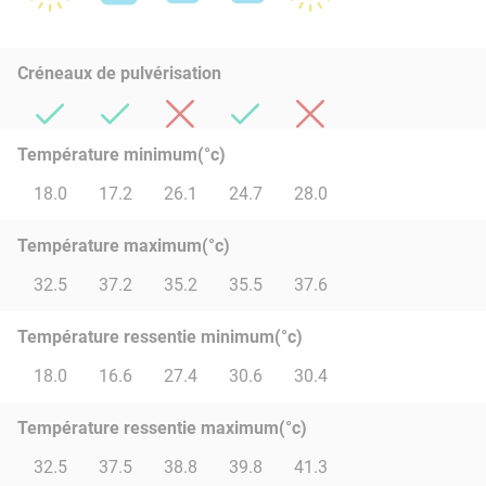
Créneaux de pulvérisation
Température minimum(°c)
18.0
17.2
26.1
24.7
28.0
Température maximum(°c)
32.5
37.2
35.2
35.5
37.6
Température ressentie minimum(°c)
18.0
16.6
27.4
30.6
30.4
Température ressentie maximum(°c)
32.5
37.5
38.8
39.8
41.3