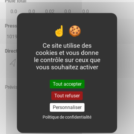
Pluie total
0.0
0.0
0.02
0.0
0.0
Pression atmosphérique (hPa)
1019.0
1015.0
1014.0
1016.0
1015.0
Ce site utilise des
Direction du vent
cookies et vous donne
le contrôle sur ceux que
vous souhaitez activer
Tout accepter
Prévisions météo mises à jour le 7 août 2026 à 06h
Tout refuser
Personnaliser
Politique de confidentialité
Voir la météo heure par heure