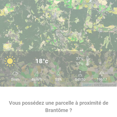
37°c
18°c
17°c
0mm
4km/h
55%
04h50
19h17
Leaflet
| IGN-F/Geoportail
Vous possédez une parcelle à proximité de
Brantôme ?