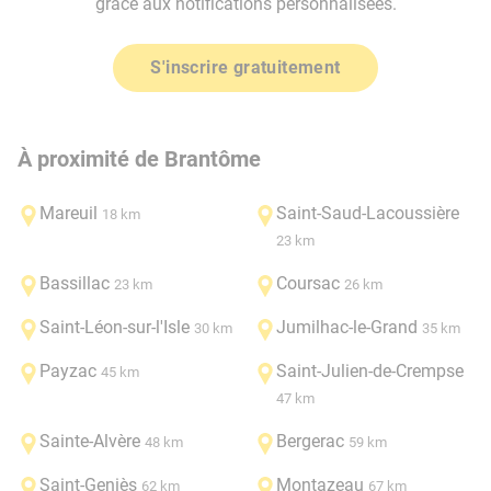
grâce aux notifications personnalisées.
S'inscrire gratuitement
À proximité de Brantôme
Mareuil
Saint-Saud-Lacoussière
18 km
23 km
Bassillac
Coursac
23 km
26 km
Saint-Léon-sur-l'Isle
Jumilhac-le-Grand
30 km
35 km
Payzac
Saint-Julien-de-Crempse
45 km
47 km
Sainte-Alvère
Bergerac
48 km
59 km
Saint-Geniès
Montazeau
62 km
67 km