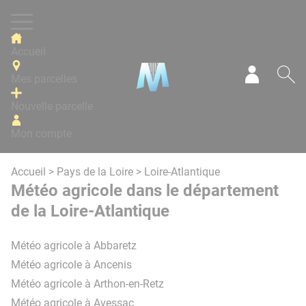
Panneau de gestion des cookies
Accueil
Mes parcelles
Mon com
Re
Nouvelle parcelle
Mon compte
Accueil
>
Pays de la Loire
> Loire-Atlantique
Météo agricole dans le département
de la Loire-Atlantique
Météo agricole à Abbaretz
Météo agricole à Ancenis
Météo agricole à Arthon-en-Retz
Météo agricole à Avessac