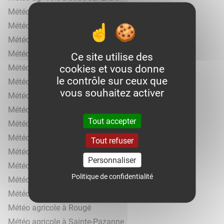
Météo agricole à La Chapelle-Basse-Mer
Météo agricole à La Montagne
Météo agricole à Legé
Météo agricole à Le Loroux-Bottereau
Ce site utilise des
cookies et vous donne
Météo agricole à Machecoul
le contrôle sur ceux que
Météo agricole à Missillac
vous souhaitez activer
Météo agricole à Moisdon-la-Rivière
Météo agricole à Nantes
Tout accepter
Météo agricole à Nort-sur-Erdre
Météo agricole à Nozay
Tout refuser
Météo agricole à Orvault
Personnaliser
Météo agricole à Plessé
Politique de confidentialité
Météo agricole à Pornic
Météo agricole à Prinquiau
Météo agricole à Rougé
Météo agricole à Sainte-Pazanne