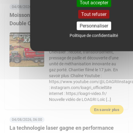
Tout accepter
04/08/2026, 08:00
Tout refuser
Moisson XXL 2026 : 3 Massey Ferguson 9S,
Double CR… Un chantier de folie !
Personnaliser
Nouvelle vidéo de LOAGRI Loïc vous
Politique de confidentialité
emmène au cœur d’un chantier de
moisson exceptionnel chez l’entreprise
Chevalier : récolte, transbordement,
pressage de paille et découverte d’une
unité de méthanisation innovante au
gaz porté. Chantier filmé le 17 juin. En
savoir plus :Chaîne Youtube :
https://www.youtube.com/@LOAGRIInstag
: instagram.com/loagri_officielSite
internet : https://loagri-video.fr/
Nouvelle vidéo de LOAGRI Loïc […]
En savoir plus
04/08/2026, 06:00
La technologie laser gagne en performance