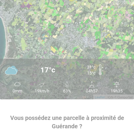
31°c
17°c
15°c
0mm
19km/h
63%
04h57
19h35
Leaflet
| IGN-F/Geoportail
Vous possédez une parcelle à proximité de
Guérande ?