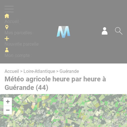
Panneau de gestion des cookies
Accueil
Mes parcelles
Mon com
Re
Nouvelle parcelle
Mon compte
Accueil
>
Loire-Atlantique
> Guérande
Météo agricole heure par heure à
Guérande (44)
+
−