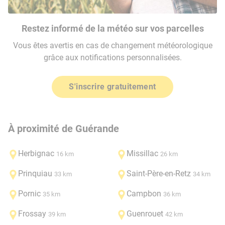
Restez informé de la météo sur vos parcelles
Vous êtes avertis en cas de changement météorologique
grâce aux notifications personnalisées.
S'inscrire gratuitement
À proximité de Guérande
Herbignac
Missillac
16 km
26 km
Prinquiau
Saint-Père-en-Retz
33 km
34 km
Pornic
Campbon
35 km
36 km
Frossay
Guenrouet
39 km
42 km