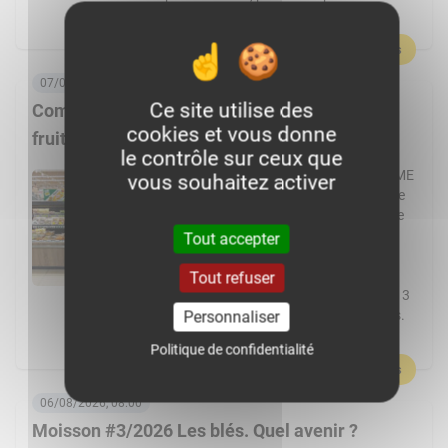
l’agriculture et par le machinisme, […]
En savoir plus
07/08/2026, 06:00
Ce site utilise des
Comment Frais Émincés dynamise le rayon
cookies et vous donne
fruits et légumes ?
le contrôle sur ceux que
Spécialiste de la fraîche découpe, la PME
vous souhaitez activer
de Pontchâteau affiche une croissance
à deux chiffres. Elle transforme plus de
cent fruits et légumes différents et
Tout accepter
réalise 80 % de ses ventes en GMS.
L’usine Frais Émincés de Pontchâteau
Tout refuser
(44) pourrait cette année dépasser les 3
000 t de fruits et légumes transformés.
Personnaliser
Un volume réalisé […]
Politique de confidentialité
En savoir plus
06/08/2026, 08:00
Moisson #3/2026 Les blés. Quel avenir ?