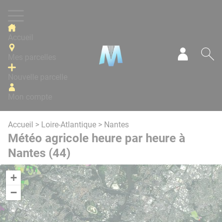
Panneau de gestion des cookies
Accueil
Mes parcelles
Mon com
Re
Nouvelle parcelle
Mon compte
Accueil
>
Loire-Atlantique
> Nantes
Météo agricole heure par heure à
Nantes (44)
+
−