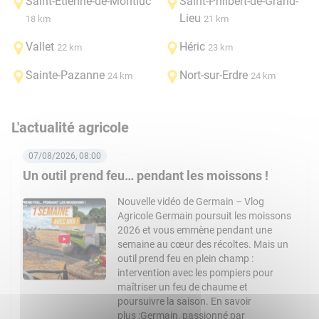
Saint-Étienne-de-Montluc
Saint-Philbert-de-Grand-
Lieu
18 km
21 km
Vallet
Héric
22 km
23 km
Sainte-Pazanne
Nort-sur-Erdre
24 km
24 km
L'actualité agricole
07/08/2026, 08:00
Un outil prend feu… pendant les moissons !
Nouvelle vidéo de Germain – Vlog
Agricole Germain poursuit les moissons
2026 et vous emmène pendant une
semaine au cœur des récoltes. Mais un
outil prend feu en plein champ :
intervention avec les pompiers pour
maîtriser un feu de chaume et
poursuivre la saison. En savoir
plus :Germain, passionné par