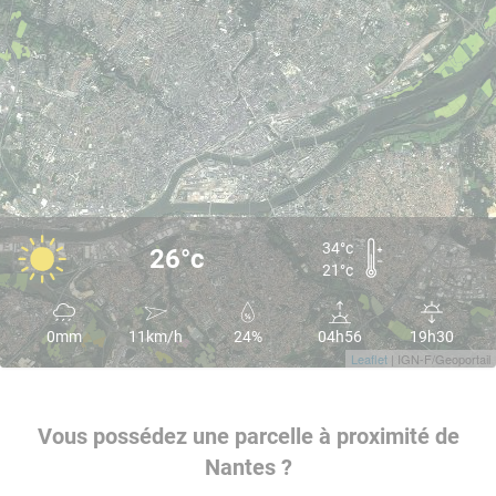
34°c
26°c
21°c
0mm
11km/h
24%
04h56
19h30
Leaflet
| IGN-F/Geoportail
Vous possédez une parcelle à proximité de
Nantes ?