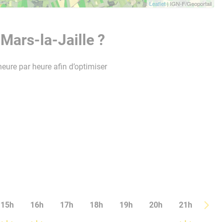
Leaflet
| IGN-F/Geoportail
Mars-la-Jaille ?
heure par heure afin d’optimiser
15h
16h
17h
18h
19h
20h
21h
22h