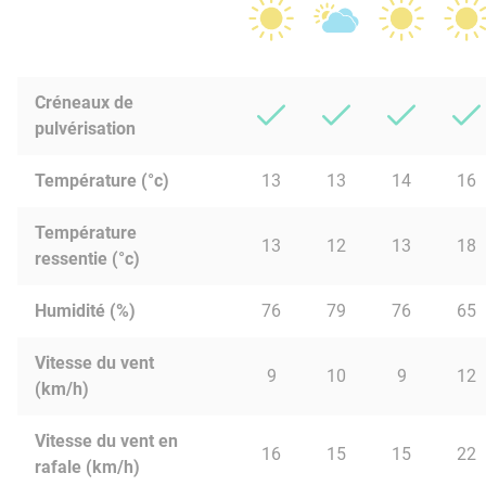
Créneaux de
pulvérisation
Température (°c)
13
13
14
16
Température
13
12
13
18
ressentie (°c)
Humidité (%)
76
79
76
65
Vitesse du vent
9
10
9
12
(km/h)
Vitesse du vent en
16
15
15
22
rafale (km/h)