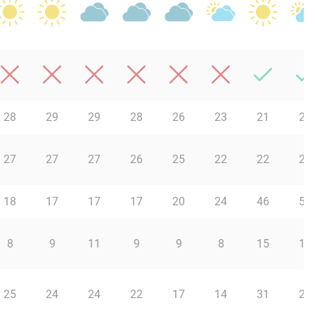
28
29
29
28
26
23
21
20
27
27
27
26
25
22
22
21
18
17
17
17
20
24
46
53
8
9
11
9
9
8
15
12
25
24
24
22
17
14
31
25