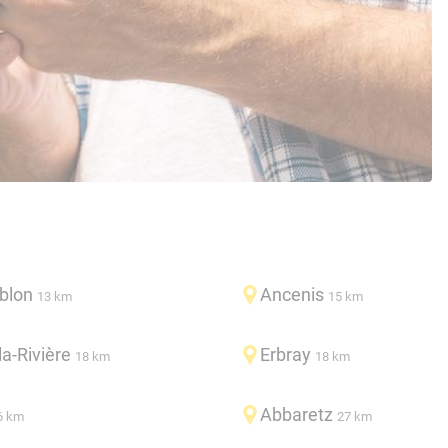
blon
Ancenis
13 km
15 km
a-Rivière
Erbray
18 km
18 km
Abbaretz
6 km
27 km