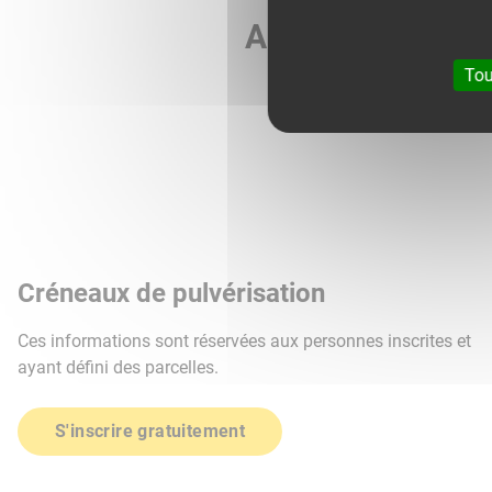
Agri météo vous 
Tou
Créneaux de pulvérisation
Ces informations sont réservées aux personnes inscrites et
ayant défini des parcelles.
S'inscrire gratuitement