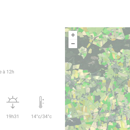
+
−
e à 12h
19h31
14°c/34°c