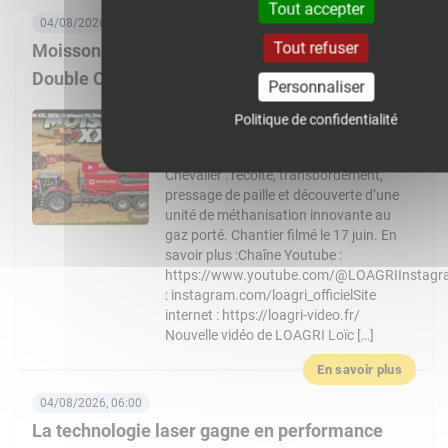
Tout accepter
04/08/2026, 08:00
Tout refuser
Moisson XXL 2026 : 3 Massey Ferguson 9S,
Double CR… Un chantier de folie !
Personnaliser
Nouvelle vidéo de LOAGRI Loïc vous
Politique de confidentialité
emmène au cœur d’un chantier de
moisson exceptionnel chez l’entreprise
Chevalier : récolte, transbordement,
pressage de paille et découverte d’une
unité de méthanisation innovante au
gaz porté. Chantier filmé le 17 juin. En
savoir plus :Chaîne Youtube :
https://www.youtube.com/@LOAGRIInstag
: instagram.com/loagri_officielSite
internet : https://loagri-video.fr/
Nouvelle vidéo de LOAGRI Loïc […]
En savoir plus
04/08/2026, 06:00
La technologie laser gagne en performance