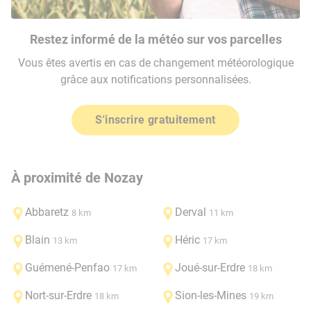
Restez informé de la météo sur vos parcelles
Vous êtes avertis en cas de changement météorologique
grâce aux notifications personnalisées.
S'inscrire gratuitement
À proximité de Nozay
Abbaretz
Derval
8 km
11 km
Blain
Héric
13 km
17 km
Guémené-Penfao
Joué-sur-Erdre
17 km
18 km
Nort-sur-Erdre
Sion-les-Mines
18 km
19 km