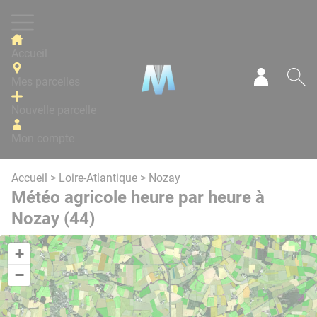
Panneau de gestion des cookies
Accueil
Mes parcelles
Mon com
Re
Nouvelle parcelle
Mon compte
Accueil
>
Loire-Atlantique
> Nozay
Météo agricole heure par heure à
Nozay (44)
+
−