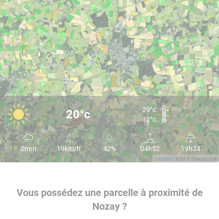
29°c
20°c
12°c
0mm
19km/h
42%
04h52
19h34
Leaflet
| IGN-F/Geoportail
Vous possédez une parcelle à proximité de
Nozay ?