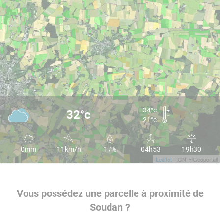
34°c
32°c
21°c
0mm
11km/h
17%
04h53
19h30
Leaflet
| IGN-F/Geoportail
Vous possédez une parcelle à proximité de
Soudan ?