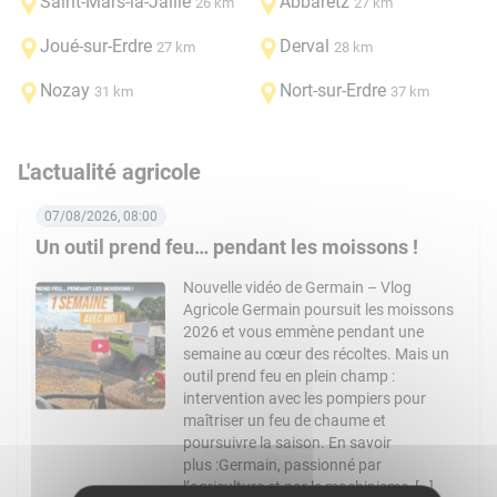
Saint-Mars-la-Jaille
Abbaretz
26 km
27 km
Joué-sur-Erdre
Derval
27 km
28 km
Nozay
Nort-sur-Erdre
31 km
37 km
L'actualité agricole
07/08/2026, 08:00
Un outil prend feu… pendant les moissons !
Nouvelle vidéo de Germain – Vlog
Agricole Germain poursuit les moissons
2026 et vous emmène pendant une
semaine au cœur des récoltes. Mais un
outil prend feu en plein champ :
intervention avec les pompiers pour
maîtriser un feu de chaume et
poursuivre la saison. En savoir
plus :Germain, passionné par
l’agriculture et par le machinisme, […]