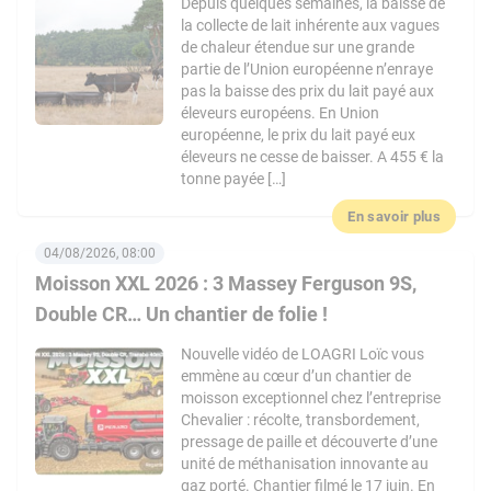
Depuis quelques semaines, la baisse de
la collecte de lait inhérente aux vagues
de chaleur étendue sur une grande
partie de l’Union européenne n’enraye
pas la baisse des prix du lait payé aux
éleveurs européens. En Union
européenne, le prix du lait payé eux
éleveurs ne cesse de baisser. A 455 € la
tonne payée […]
En savoir plus
04/08/2026, 08:00
Moisson XXL 2026 : 3 Massey Ferguson 9S,
Double CR… Un chantier de folie !
Nouvelle vidéo de LOAGRI Loïc vous
emmène au cœur d’un chantier de
moisson exceptionnel chez l’entreprise
Chevalier : récolte, transbordement,
pressage de paille et découverte d’une
unité de méthanisation innovante au
gaz porté. Chantier filmé le 17 juin. En