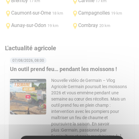
Brémoy
Carville
17 km
17 km
Caumont-sur-Orne
Campagnolles
18 km
19 km
Aunay-sur-Odon
Combray
19 km
20 km
L'actualité agricole
07/08/2026, 08:00
Un outil prend feu… pendant les moissons !
Nouvelle vidéo de Germain – Vlog
Agricole Germain poursuit les moissons
2026 et vous emmène pendant une
semaine au cœur des récoltes. Mais un
outil prend feu en plein champ :
intervention avec les pompiers pour
maîtriser un feu de chaume et
poursuivre la saison. En savoir
plus :Germain, passionné par
l’agriculture et par le machinisme, […]