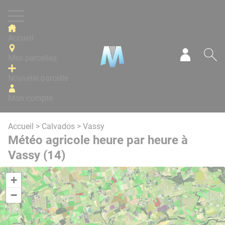
Panneau de gestion des cookies
Accueil
Mes parcelles
Mon com
Re
Nouvelle parcelle
Mon compte
Accueil
>
Calvados
> Vassy
Météo agricole heure par heure à
Vassy (14)
+
−