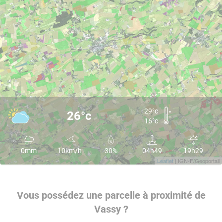
29°c
26°c
16°c
0mm
10km/h
30%
04h49
19h29
Leaflet
| IGN-F/Geoportail
Vous possédez une parcelle à proximité de
Vassy ?