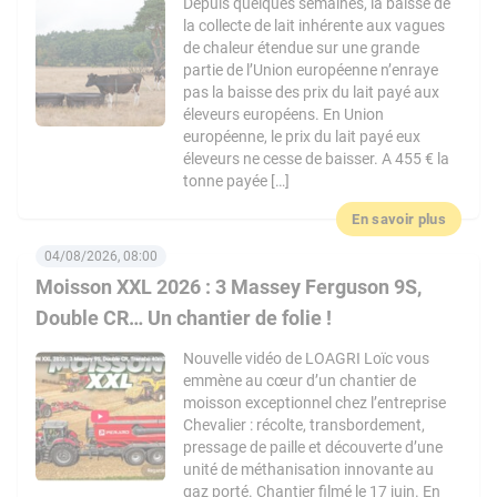
Depuis quelques semaines, la baisse de
la collecte de lait inhérente aux vagues
de chaleur étendue sur une grande
partie de l’Union européenne n’enraye
pas la baisse des prix du lait payé aux
éleveurs européens. En Union
européenne, le prix du lait payé eux
éleveurs ne cesse de baisser. A 455 € la
tonne payée […]
En savoir plus
04/08/2026, 08:00
Moisson XXL 2026 : 3 Massey Ferguson 9S,
Double CR… Un chantier de folie !
Nouvelle vidéo de LOAGRI Loïc vous
emmène au cœur d’un chantier de
moisson exceptionnel chez l’entreprise
Chevalier : récolte, transbordement,
pressage de paille et découverte d’une
unité de méthanisation innovante au
gaz porté. Chantier filmé le 17 juin. En