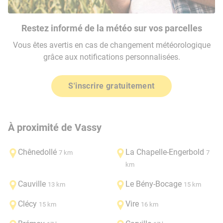
Restez informé de la météo sur vos parcelles
Vous êtes avertis en cas de changement météorologique
grâce aux notifications personnalisées.
S'inscrire gratuitement
À proximité de Vassy
Chênedollé
La Chapelle-Engerbold
7 km
7
km
Cauville
Le Bény-Bocage
13 km
15 km
Clécy
Vire
15 km
16 km