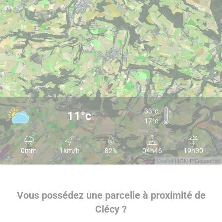
33°c
11°c
17°c
0mm
1km/h
82%
04h46
19h30
Leaflet
| IGN-F/Geoportail
Vous possédez une parcelle à proximité de
Clécy ?