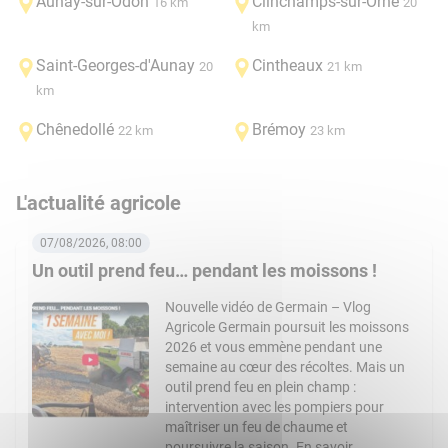
Aunay-sur-Odon
Clinchamps-sur-Orne
16 km
20
km
Saint-Georges-d'Aunay
Cintheaux
20
21 km
km
Chênedollé
Brémoy
22 km
23 km
L'actualité agricole
07/08/2026, 08:00
Un outil prend feu… pendant les moissons !
Nouvelle vidéo de Germain – Vlog
Agricole Germain poursuit les moissons
2026 et vous emmène pendant une
semaine au cœur des récoltes. Mais un
outil prend feu en plein champ :
intervention avec les pompiers pour
maîtriser un feu de chaume et
poursuivre la saison. En savoir