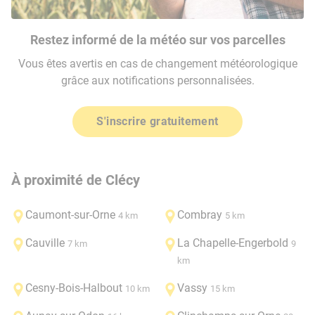
Restez informé de la météo sur vos parcelles
Vous êtes avertis en cas de changement météorologique
grâce aux notifications personnalisées.
S'inscrire gratuitement
À proximité de Clécy
Caumont-sur-Orne
Combray
4 km
5 km
Cauville
La Chapelle-Engerbold
7 km
9
km
Cesny-Bois-Halbout
Vassy
10 km
15 km