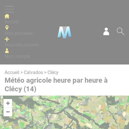
Panneau de gestion des cookies
Accueil
Mes parcelles
Mon com
Re
Nouvelle parcelle
Mon compte
Accueil
>
Calvados
> Clécy
Météo agricole heure par heure à
Clécy (14)
+
−