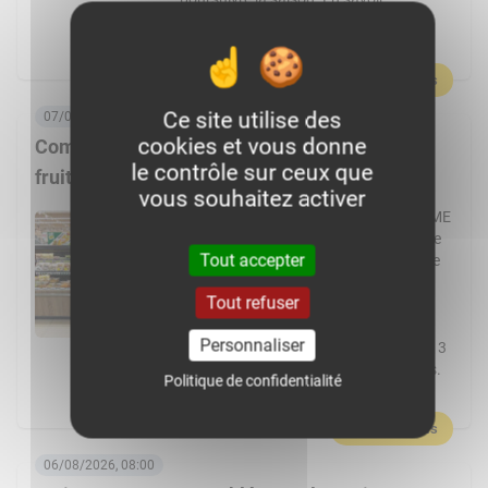
plus :Germain, passionné par
l’agriculture et par le machinisme, […]
En savoir plus
Ce site utilise des
07/08/2026, 06:00
cookies et vous donne
Comment Frais Émincés dynamise le rayon
le contrôle sur ceux que
fruits et légumes ?
vous souhaitez activer
Spécialiste de la fraîche découpe, la PME
de Pontchâteau affiche une croissance
Tout accepter
à deux chiffres. Elle transforme plus de
cent fruits et légumes différents et
Tout refuser
réalise 80 % de ses ventes en GMS.
L’usine Frais Émincés de Pontchâteau
Personnaliser
(44) pourrait cette année dépasser les 3
000 t de fruits et légumes transformés.
Politique de confidentialité
Un volume réalisé […]
En savoir plus
06/08/2026, 08:00