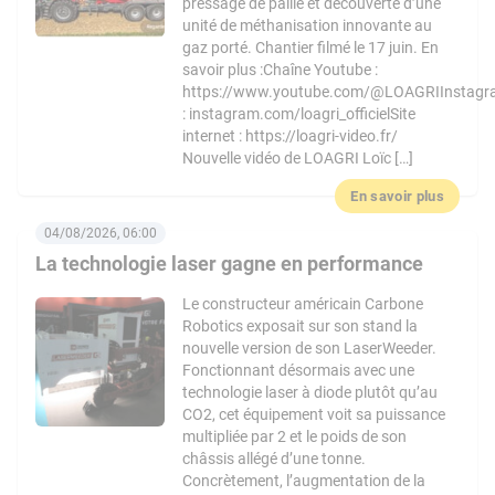
pressage de paille et découverte d’une
unité de méthanisation innovante au
gaz porté. Chantier filmé le 17 juin. En
savoir plus :Chaîne Youtube :
https://www.youtube.com/@LOAGRIInstag
: instagram.com/loagri_officielSite
internet : https://loagri-video.fr/
Nouvelle vidéo de LOAGRI Loïc […]
En savoir plus
04/08/2026, 06:00
La technologie laser gagne en performance
Le constructeur américain Carbone
Robotics exposait sur son stand la
nouvelle version de son LaserWeeder.
Fonctionnant désormais avec une
technologie laser à diode plutôt qu’au
CO2, cet équipement voit sa puissance
multipliée par 2 et le poids de son
châssis allégé d’une tonne.
Concrètement, l’augmentation de la