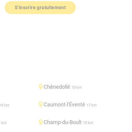
S'inscrire gratuitement
Chênedollé
10 km
Caumont-l'Éventé
16 km
17 km
Champ-du-Boult
8 km
19 km