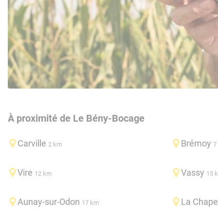
À proximité de Le Bény-Bocage
Carville
Brémoy
2 km
7
Vire
Vassy
12 km
15 
Aunay-sur-Odon
La Chape
17 km