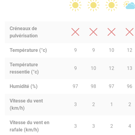
Créneaux de
pulvérisation
Température (°c)
9
9
10
12
Température
9
10
12
13
ressentie (°c)
Humidité (%)
97
98
97
96
Vitesse du vent
3
2
1
2
(km/h)
Vitesse du vent en
3
3
2
4
rafale (km/h)