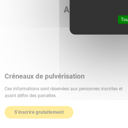
Agri météo vous 
Tou
Créneaux de pulvérisation
Ces informations sont réservées aux personnes inscrites et
ayant défini des parcelles.
S'inscrire gratuitement