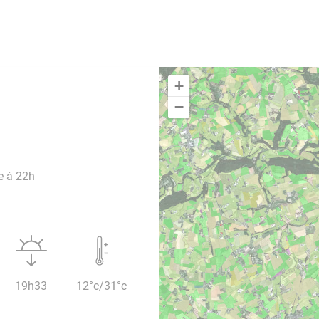
+
−
e à 22h
19h33
12°c/31°c