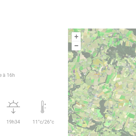
+
−
e à 16h
19h34
11°c/26°c