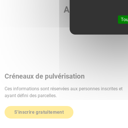
Agri météo vous 
Tou
Créneaux de pulvérisation
Ces informations sont réservées aux personnes inscrites et
ayant défini des parcelles.
S'inscrire gratuitement