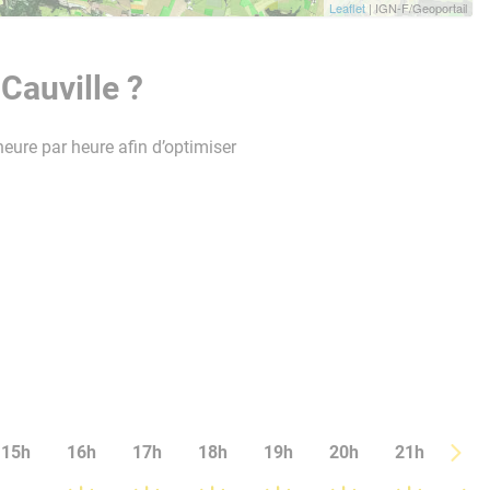
Leaflet
| IGN-F/Geoportail
Cauville ?
heure par heure afin d’optimiser
15h
16h
17h
18h
19h
20h
21h
22h