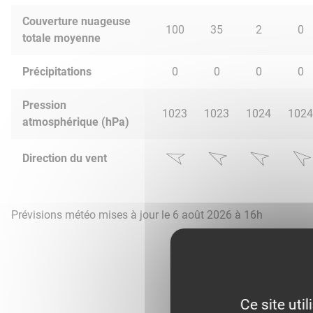
Couverture nuageuse
100
35
2
0
totale moyenne
Précipitations
0
0
0
0
Pression
1023
1023
1024
1024
atmosphérique (hPa)
Direction du vent
Prévisions météo mises à jour le 6 août 2026 à 16h
Ce site uti