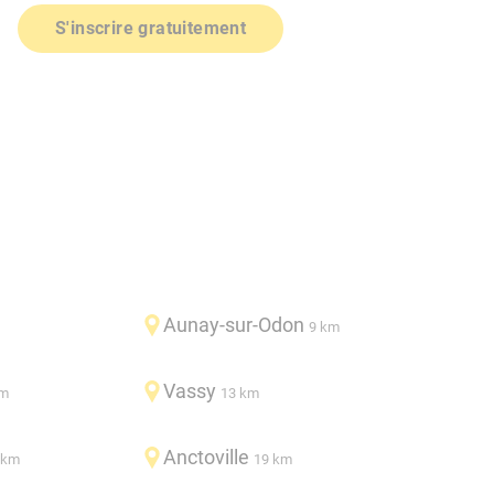
S'inscrire gratuitement
Aunay-sur-Odon
9 km
Vassy
km
13 km
Anctoville
 km
19 km