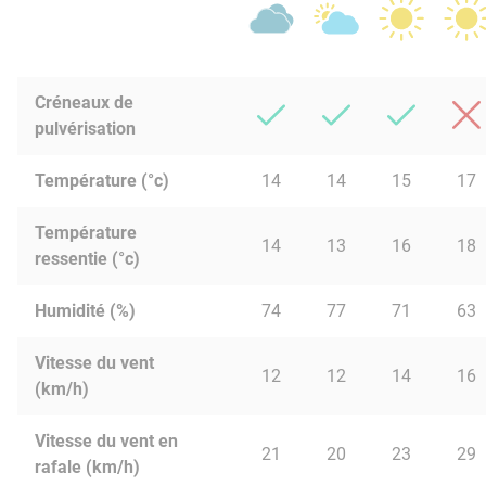
Créneaux de
pulvérisation
Température (°c)
14
14
15
17
Température
14
13
16
18
ressentie (°c)
Humidité (%)
74
77
71
63
Vitesse du vent
12
12
14
16
(km/h)
Vitesse du vent en
21
20
23
29
rafale (km/h)