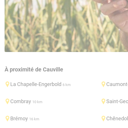
À proximité de Cauville
La Chapelle-Engerbold
Caumont-
6 km
Combray
Saint-Ge
10 km
Brémoy
Chênedol
16 km