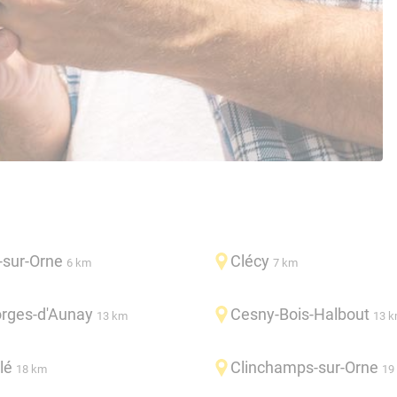
sur-Orne
Clécy
6 km
7 km
orges-d'Aunay
Cesny-Bois-Halbout
13 km
13 
lé
Clinchamps-sur-Orne
18 km
19