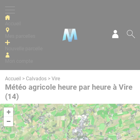
Panneau de gestion des cookies
Accueil
Mes parcelles
Mon com
Re
Nouvelle parcelle
Mon compte
Accueil
>
Calvados
> Vire
Météo agricole heure par heure à Vire
(14)
+
−