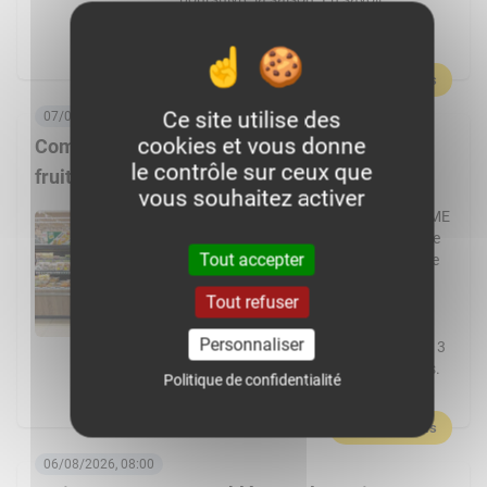
plus :Germain, passionné par
l’agriculture et par le machinisme, […]
En savoir plus
Ce site utilise des
07/08/2026, 06:00
cookies et vous donne
Comment Frais Émincés dynamise le rayon
le contrôle sur ceux que
fruits et légumes ?
vous souhaitez activer
Spécialiste de la fraîche découpe, la PME
de Pontchâteau affiche une croissance
Tout accepter
à deux chiffres. Elle transforme plus de
cent fruits et légumes différents et
Tout refuser
réalise 80 % de ses ventes en GMS.
L’usine Frais Émincés de Pontchâteau
Personnaliser
(44) pourrait cette année dépasser les 3
000 t de fruits et légumes transformés.
Politique de confidentialité
Un volume réalisé […]
En savoir plus
06/08/2026, 08:00