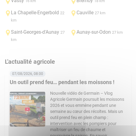
Vassy
Brémoy
16 km
18 km
La Chapelle-Engerbold
Cauville
22
27 km
km
Saint-Georges-d'Aunay
Aunay-sur-Odon
27
27 km
km
L'actualité agricole
07/08/2026, 08:00
Un outil prend feu… pendant les moissons !
Nouvelle vidéo de Germain – Vlog
Agricole Germain poursuit les moissons
2026 et vous emmène pendant une
semaine au cœur des récoltes. Mais un
outil prend feu en plein champ :
intervention avec les pompiers pour
maîtriser un feu de chaume et
poursuivre la saison. En savoir