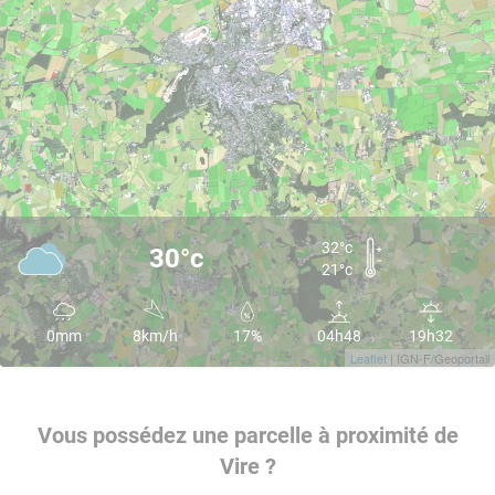
32°c
30°c
21°c
0mm
8km/h
17%
04h48
19h32
Leaflet
| IGN-F/Geoportail
Vous possédez une parcelle à proximité de
Vire ?