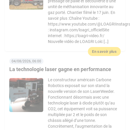
pressage de paille et découverte d’une
unité de méthanisation innovante au
gaz porté. Chantier filmé le 17 juin. En
savoir plus :Chaîne Youtube :
https://www.youtube.com/@LOAGRIInstag
: instagram.com/loagri_officielSite
internet : https://loagri-video.fr/
Nouvelle vidéo de LOAGRI Loïc […]
En savoir plus
04/08/2026, 06:00
La technologie laser gagne en performance
Le constructeur américain Carbone
Robotics exposait sur son stand la
nouvelle version de son LaserWeeder.
Fonctionnant désormais avec une
technologie laser à diode plutôt qu’au
CO2, cet équipement voit sa puissance
multipliée par 2 et le poids de son
châssis allégé d’une tonne.
Concrètement, l’augmentation de la