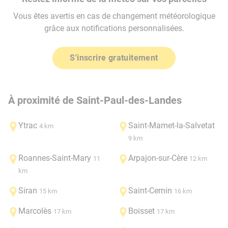
Vous êtes avertis en cas de changement météorologique
grâce aux notifications personnalisées.
S'inscrire gratuitement
À proximité de Saint-Paul-des-Landes
Ytrac
Saint-Mamet-la-Salvetat
4 km
9 km
Roannes-Saint-Mary
Arpajon-sur-Cère
11
12 km
km
Siran
Saint-Cernin
15 km
16 km
Marcolès
Boisset
17 km
17 km