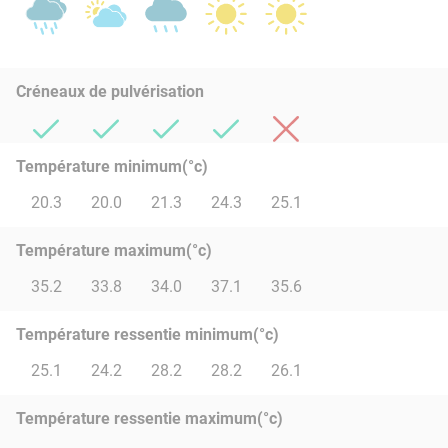
Créneaux de pulvérisation
Température minimum(°c)
20.3
20.0
21.3
24.3
25.1
Température maximum(°c)
35.2
33.8
34.0
37.1
35.6
Température ressentie minimum(°c)
25.1
24.2
28.2
28.2
26.1
Température ressentie maximum(°c)