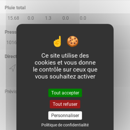
Pluie total
15.68
0.0
1.3
0.0
0.0
Pression atmosphérique (hPa)
1016.0
1017.0
1017.0
1018.0
1018.0
Ce site utilise des
Direction du vent
cookies et vous donne
le contrôle sur ceux que
vous souhaitez activer
Prévisions météo mises à jour le 9 août 2026 à 09h
Tout accepter
Tout refuser
Personnaliser
Voir la météo heure par heure
Politique de confidentialité