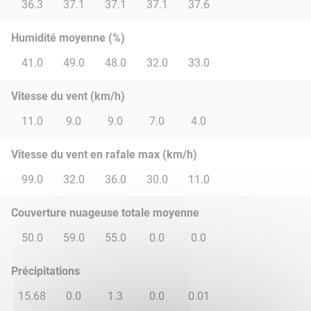
36.3
37.1
37.1
37.1
37.6
Humidité moyenne (%)
41.0
49.0
48.0
32.0
33.0
Vitesse du vent (km/h)
11.0
9.0
9.0
7.0
4.0
Vitesse du vent en rafale max (km/h)
99.0
32.0
36.0
30.0
11.0
Couverture nuageuse totale moyenne
50.0
59.0
55.0
0.0
0.0
Précipitations
15.68
0.0
1.3
0.0
0.01