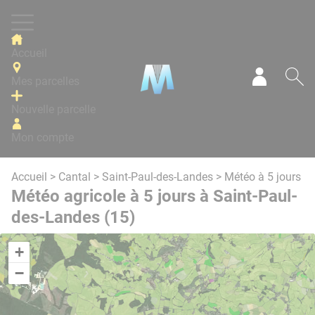
Panneau de gestion des cookies
Accueil
Mes parcelles
Mon com
Re
Nouvelle parcelle
Mon compte
Accueil
>
Cantal
>
Saint-Paul-des-Landes
> Météo à 5 jours
Météo agricole à 5 jours à Saint-Paul-
des-Landes (15)
+
−