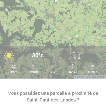
33°c
30°c
20°c
0mm
3km/h
31%
04h47
19h07
Leaflet
| IGN-F/Geoportail
Vous possédez une parcelle à proximité de
Saint-Paul-des-Landes ?