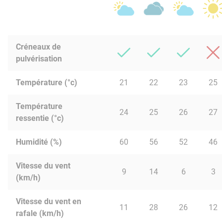
Créneaux de
pulvérisation
Température (°c)
21
22
23
25
Température
24
25
26
27
ressentie (°c)
Humidité (%)
60
56
52
46
Vitesse du vent
9
14
6
3
(km/h)
Vitesse du vent en
11
28
26
12
rafale (km/h)