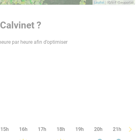
Leaflet
| IGN-F/Geoportail
Calvinet ?
heure par heure afin d’optimiser
15h
16h
17h
18h
19h
20h
21h
22h