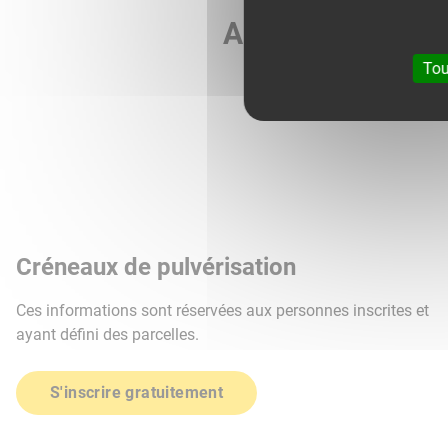
Agri météo vous 
Tou
Créneaux de pulvérisation
Ces informations sont réservées aux personnes inscrites et
ayant défini des parcelles.
S'inscrire gratuitement