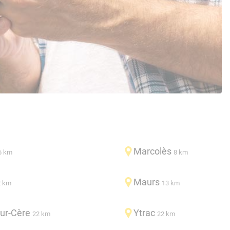
Marcolès
6 km
8 km
Maurs
2 km
13 km
ur-Cère
Ytrac
22 km
22 km