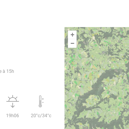
+
−
e à 15h
19h06
20°c/34°c