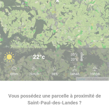
35°c
22°c
20°c
0mm
7km/h
38%
04h46
19h08
Leaflet
| IGN-F/Geoportail
Vous possédez une parcelle à proximité de
Saint-Paul-des-Landes ?