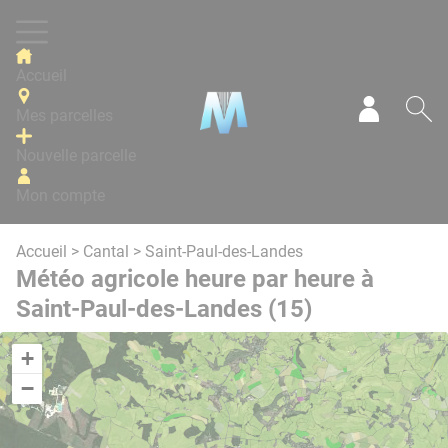
Panneau de gestion des cookies
Accueil
Mes parcelles
Mon com
Re
Nouvelle parcelle
Mon compte
Accueil
>
Cantal
> Saint-Paul-des-Landes
Météo agricole heure par heure à
Saint-Paul-des-Landes (15)
+
−