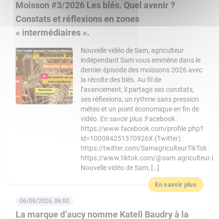
Moisson #3/2026 Les blés. Quel avenir ?
Constats et réflexions en zones
« intermédiaires ».
Nouvelle vidéo de Sam, agriculteur
indépendant Sam vous emmène dans le
dernier épisode des moissons 2026 avec
la récolte des blés. Au fil de
l’avancement, il partage ses constats,
ses réflexions, un rythme sans pression
météo et un point économique en fin de
vidéo. En savoir plus :Facebook :
https://www.facebook.com/profile.php?
id=100084251370926X (Twitter) :
https://twitter.com/SamagriculteurTikTok :
https://www.tiktok.com/@sam.agriculteur.i
Nouvelle vidéo de Sam, […]
En savoir plus
06/08/2026, 06:00
La marque d’aucy nomme Katell Baudry à la