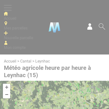
Panneau de gestion des cookies
Accueil
Mes parcelles
Mon com
Re
Nouvelle parcelle
Mon compte
Accueil
>
Cantal
> Leynhac
Météo agricole heure par heure à
Leynhac (15)
+
−