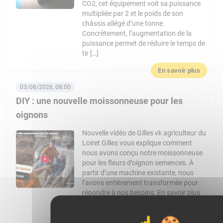
CO2, cet équipement voit sa puissance
multipliée par 2 et le poids de son
châssis allégé d’une tonne.
Concrètement, l’augmentation de la
puissance permet de réduire le temps de
tir […]
En savoir plus
03/08/2026, 08:00
DIY : une nouvelle moissonneuse pour les
oignons
Nouvelle vidéo de Gilles vk agriculteur du
Loiret Gilles vous explique comment
nous avons conçu notre moissonneuse
pour les fleurs d’oignon semences. À
partir d’une machine existante, nous
l’avons entièrement transformée pour
répondre à nos besoins. En savoir plus
:Chaine YouTube de Gilles VK :
https://www.youtube.com/channel/UCo4pM
: @gilles_vk Facebook :