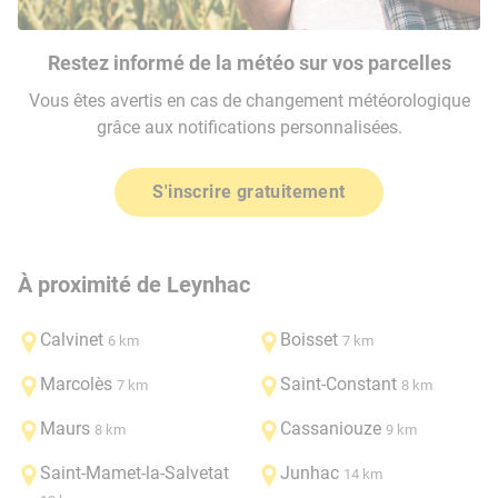
Restez informé de la météo sur vos parcelles
Vous êtes avertis en cas de changement météorologique
grâce aux notifications personnalisées.
S'inscrire gratuitement
À proximité de Leynhac
Calvinet
Boisset
6 km
7 km
Marcolès
Saint-Constant
7 km
8 km
Maurs
Cassaniouze
8 km
9 km
Saint-Mamet-la-Salvetat
Junhac
14 km