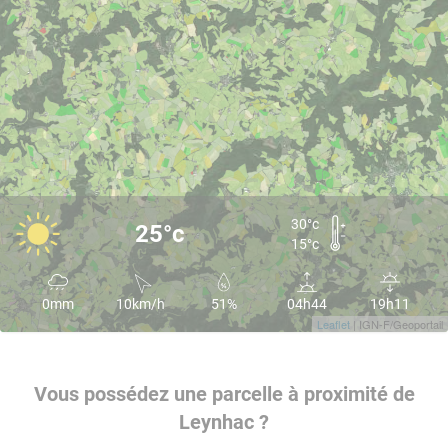
30°c
25°c
15°c
0mm
10km/h
51%
04h44
19h11
Leaflet
| IGN-F/Geoportail
Vous possédez une parcelle à proximité de
Leynhac ?