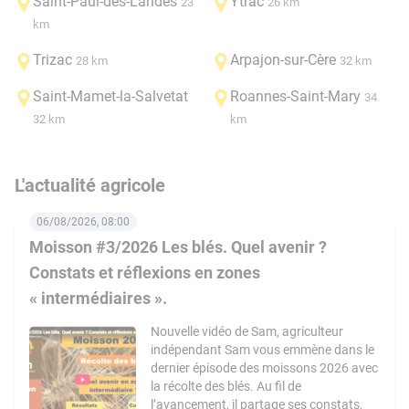
Saint-Paul-des-Landes
Ytrac
23
26 km
km
Trizac
Arpajon-sur-Cère
28 km
32 km
Saint-Mamet-la-Salvetat
Roannes-Saint-Mary
34
32 km
km
L'actualité agricole
06/08/2026, 08:00
Moisson #3/2026 Les blés. Quel avenir ?
Constats et réflexions en zones
« intermédiaires ».
Nouvelle vidéo de Sam, agriculteur
indépendant Sam vous emmène dans le
dernier épisode des moissons 2026 avec
la récolte des blés. Au fil de
l’avancement, il partage ses constats,