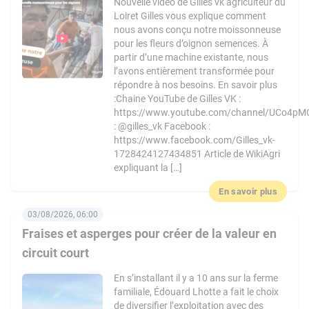
Nouvelle vidéo de Gilles vk agriculteur du
Loiret Gilles vous explique comment
nous avons conçu notre moissonneuse
pour les fleurs d’oignon semences. À
partir d’une machine existante, nous
l’avons entièrement transformée pour
répondre à nos besoins. En savoir plus
:Chaine YouTube de Gilles VK :
https://www.youtube.com/channel/UCo4pM
: @gilles_vk Facebook :
https://www.facebook.com/Gilles_vk-
1728424127434851 Article de WikiAgri
expliquant la […]
En savoir plus
03/08/2026, 06:00
Fraises et asperges pour créer de la valeur en
circuit court
En s’installant il y a 10 ans sur la ferme
familiale, Édouard Lhotte a fait le choix
de diversifier l’exploitation avec des