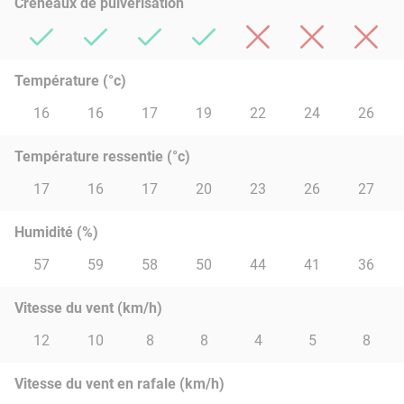
Créneaux de pulvérisation
Température (°c)
16
16
17
19
22
24
26
Température ressentie (°c)
17
16
17
20
23
26
27
Humidité (%)
57
59
58
50
44
41
36
Vitesse du vent (km/h)
12
10
8
8
4
5
8
Vitesse du vent en rafale (km/h)