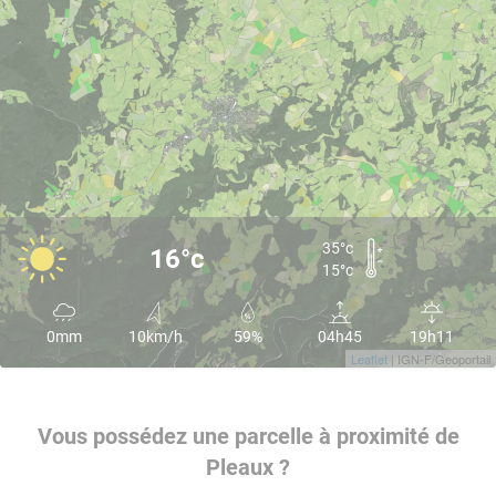
35°c
16°c
15°c
0mm
10km/h
59%
04h45
19h11
Leaflet
| IGN-F/Geoportail
Vous possédez une parcelle à proximité de
Pleaux ?