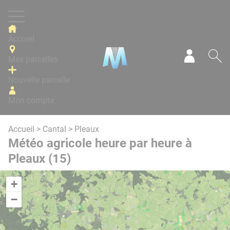
Panneau de gestion des cookies
Accueil
Mes parcelles
Mon com
Re
Nouvelle parcelle
Mon compte
Accueil
>
Cantal
> Pleaux
Météo agricole heure par heure à
Pleaux (15)
+
−