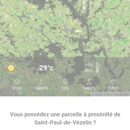
35°c
29°c
18°c
0mm
14km/h
23%
04h35
19h05
Leaflet
| IGN-F/Geoportail
Vous possédez une parcelle à proximité de
Saint-Paul-de-Vézelin ?