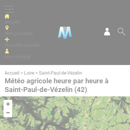
Panneau de gestion des cookies
Accueil
Mes parcelles
Mon com
Re
Nouvelle parcelle
Mon compte
Accueil
>
Loire
> Saint-Paul-de-Vézelin
Météo agricole heure par heure à
Saint-Paul-de-Vézelin (42)
+
−