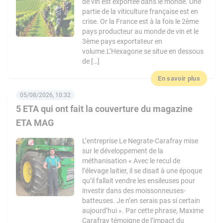
de vin est exportée dans le monde. Une
partie de la viticulture française est en
crise. Or la France est à la fois le 2ème
pays producteur au monde de vin et le
3ème pays exportateur en
volume.L’Hexagone se situe en dessous
de […]
En savoir plus
05/08/2026, 10:32
5 ETA qui ont fait la couverture du magazine
ETA MAG
L’entreprise Le Negrate-Carafray mise
sur le développement de la
méthanisation « Avec le recul de
l’élevage laitier, il se disait à une époque
qu’il fallait vendre les ensileuses pour
investir dans des moissonneuses-
batteuses. Je n’en serais pas si certain
aujourd’hui ». Par cette phrase, Maxime
Carafray témoigne de l’impact du