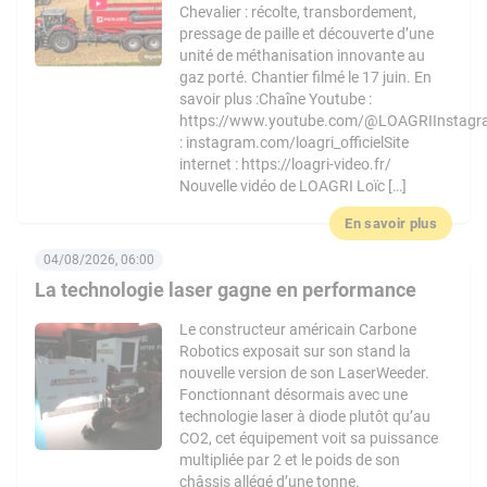
Chevalier : récolte, transbordement,
pressage de paille et découverte d’une
unité de méthanisation innovante au
gaz porté. Chantier filmé le 17 juin. En
savoir plus :Chaîne Youtube :
https://www.youtube.com/@LOAGRIInstag
: instagram.com/loagri_officielSite
internet : https://loagri-video.fr/
Nouvelle vidéo de LOAGRI Loïc […]
En savoir plus
04/08/2026, 06:00
La technologie laser gagne en performance
Le constructeur américain Carbone
Robotics exposait sur son stand la
nouvelle version de son LaserWeeder.
Fonctionnant désormais avec une
technologie laser à diode plutôt qu’au
CO2, cet équipement voit sa puissance
multipliée par 2 et le poids de son
châssis allégé d’une tonne.