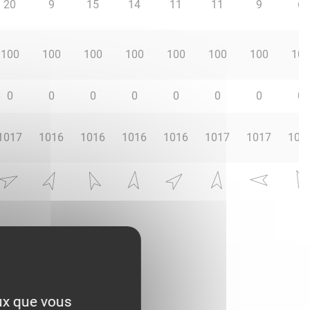
20
9
15
14
11
11
9
6
100
100
100
100
100
100
100
100
0
0
0
0
0
0
0
0
1017
1016
1016
1016
1016
1017
1017
101
eux que vous