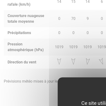
14
15
14
6
rafale (km/h)
Couverture nuageuse
0
70
9
0
totale moyenne
Précipitations
0
0
0
0
Pression
1019
1019
1019
1019
atmosphérique (hPa)
Direction du vent
Prévisions météo mises à jour le 8 août 2026 à 17h
Ce site uti