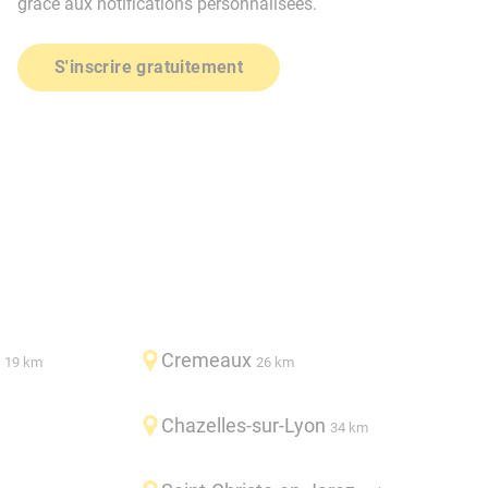
grâce aux notifications personnalisées.
S'inscrire gratuitement
Cremeaux
19 km
26 km
Chazelles-sur-Lyon
34 km