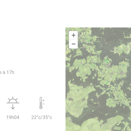
+
−
e à 17h
19h04
22°c/35°c