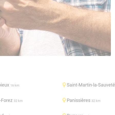
bieux
Saint-Martin-la-Sauveté
16 km
-Forez
Panissières
32 km
32 km