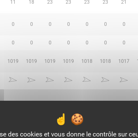
11
18
23
23
23
23
21
0
0
0
0
0
0
0
0
0
0
0
0
0
0
1019
1019
1019
1019
1018
1018
1017
Voir la météo heure par heure
lise des cookies et vous donne le contrôle sur c