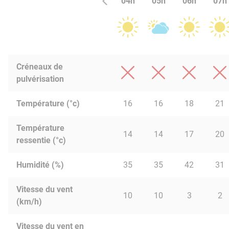
04h
05h
06h
07h
Créneaux de
pulvérisation
Température (°c)
16
16
18
21
Température
14
14
17
20
ressentie (°c)
Humidité (%)
35
35
42
31
Vitesse du vent
10
10
3
2
(km/h)
Vitesse du vent en