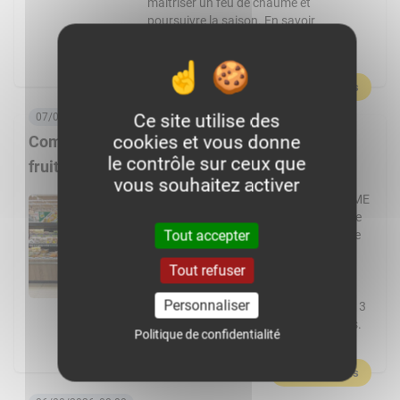
maîtriser un feu de chaume et
poursuivre la saison. En savoir
plus :Germain, passionné par
l’agriculture et par le machinisme, […]
En savoir plus
Ce site utilise des
07/08/2026, 06:00
cookies et vous donne
Comment Frais Émincés dynamise le rayon
le contrôle sur ceux que
fruits et légumes ?
vous souhaitez activer
Spécialiste de la fraîche découpe, la PME
de Pontchâteau affiche une croissance
Tout accepter
à deux chiffres. Elle transforme plus de
cent fruits et légumes différents et
Tout refuser
réalise 80 % de ses ventes en GMS.
L’usine Frais Émincés de Pontchâteau
Personnaliser
(44) pourrait cette année dépasser les 3
000 t de fruits et légumes transformés.
Politique de confidentialité
Un volume réalisé […]
En savoir plus