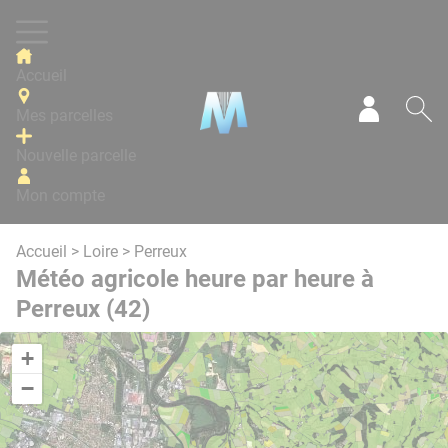
Panneau de gestion des cookies
Accueil
Mes parcelles
Mon com
Re
Nouvelle parcelle
Mon compte
Accueil
>
Loire
> Perreux
Météo agricole heure par heure à
Perreux (42)
+
−