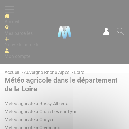
Panneau de gestion des cookies
Accueil
Mes parcelles
Mon com
Re
Nouvelle parcelle
Mon compte
Accueil
>
Auvergne-Rhône-Alpes
> Loire
Météo agricole dans le département
de la Loire
Météo agricole à Bussy-Albieux
Météo agricole à Chazelles-sur-Lyon
Météo agricole à Chuyer
Météo agricole à Cremeaux