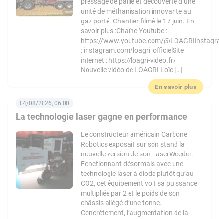
pressage de paille et découverte d’une
unité de méthanisation innovante au
gaz porté. Chantier filmé le 17 juin. En
savoir plus :Chaîne Youtube :
https://www.youtube.com/@LOAGRIInstag
: instagram.com/loagri_officielSite
internet : https://loagri-video.fr/
Nouvelle vidéo de LOAGRI Loïc […]
En savoir plus
04/08/2026, 06:00
La technologie laser gagne en performance
Le constructeur américain Carbone
Robotics exposait sur son stand la
nouvelle version de son LaserWeeder.
Fonctionnant désormais avec une
technologie laser à diode plutôt qu’au
CO2, cet équipement voit sa puissance
multipliée par 2 et le poids de son
châssis allégé d’une tonne.
Concrètement, l’augmentation de la