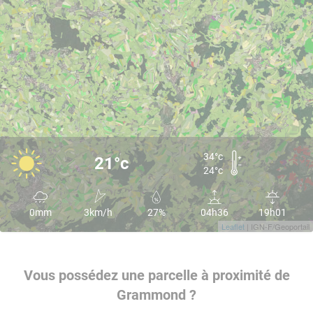
34°c
21°c
24°c
0mm
3km/h
27%
04h36
19h01
Leaflet
| IGN-F/Geoportail
Vous possédez une parcelle à proximité de
Grammond ?