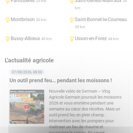
Panissières
Saint-Genest-Malifaux
25 km
26
km
Montbrison
Saint-Bonnet-le-Courreau
30 km
39 km
Bussy-Albieux
Usson-en-Forez
40 km
44 km
L'actualité agricole
07/08/2026, 08:00
Un outil prend feu… pendant les moissons !
Nouvelle vidéo de Germain – Vlog
Agricole Germain poursuit les moissons
2026 et vous emmène pendant une
semaine au cœur des récoltes. Mais un
outil prend feu en plein champ :
intervention avec les pompiers pour
maîtriser un feu de chaume et
poursuivre la saison. En savoir