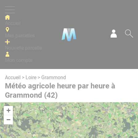
Panneau de gestion des cookies
Accueil
Mes parcelles
Mon com
Re
Nouvelle parcelle
Mon compte
Accueil
>
Loire
> Grammond
Météo agricole heure par heure à
Grammond (42)
+
−