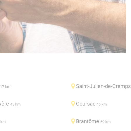
Saint-Julien-de-Cremp
17 km
vère
Coursac
45 km
46 km
Brantôme
 km
69 km