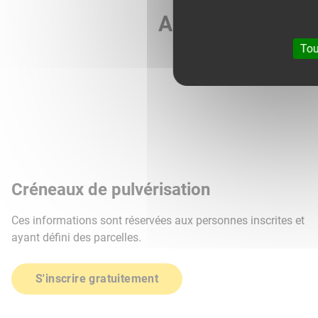
Agri météo vous 
Tou
Créneaux de pulvérisation
Ces informations sont réservées aux personnes inscrites et
ayant défini des parcelles.
S'inscrire gratuitement