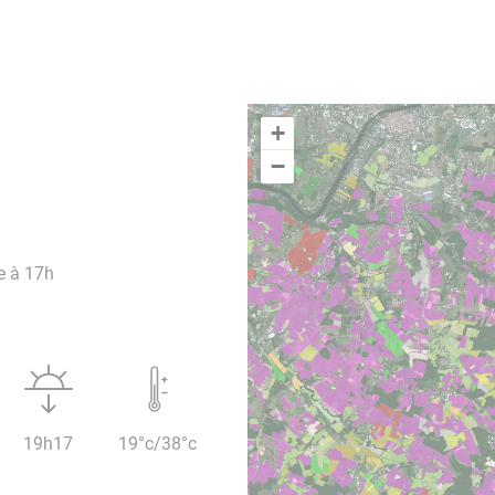
+
−
e à 17h
19h17
19°c/38°c