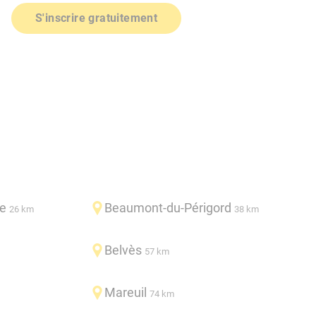
S'inscrire gratuitement
se
Beaumont-du-Périgord
26 km
38 km
Belvès
57 km
Mareuil
74 km