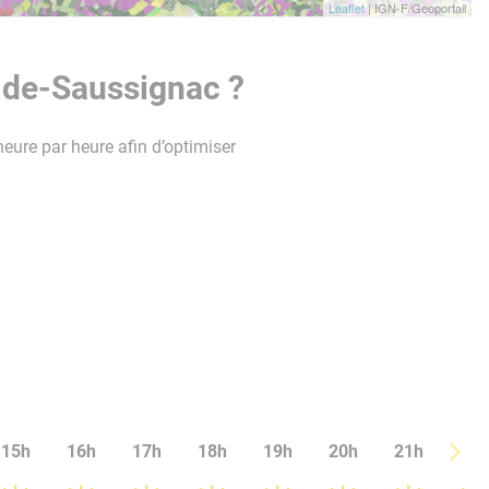
Leaflet
| IGN-F/Geoportail
-de-Saussignac ?
heure par heure afin d’optimiser
15h
16h
17h
18h
19h
20h
21h
22h