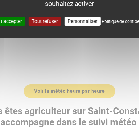
souhaitez activer
0
1015.0
t accepter
Tout refuser
Personnaliser
Politique de confide
Voir la météo heure par heure
 êtes agriculteur sur Saint-Const
accompagne dans le suivi météo 