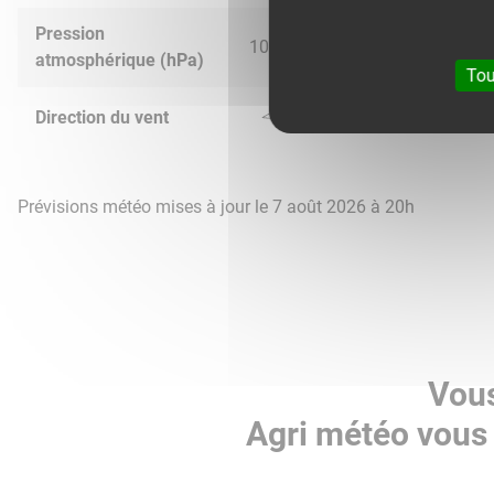
Pression
1018.0
1015.0
1014.0
1016.
atmosphérique (hPa)
Tou
Direction du vent
Prévisions météo mises à jour le 7 août 2026 à 20h
Vous
Agri météo vous 