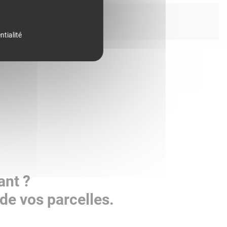
ntialité
ant ?
de vos parcelles.