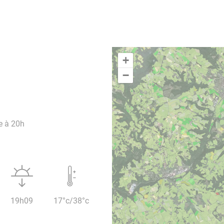
+
−
e à 20h
19h09
17°c/38°c