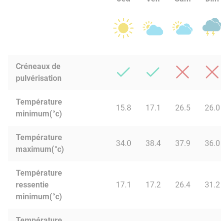
Créneaux de
pulvérisation
Température
15.8
17.1
26.5
26.0
minimum(°c)
Température
34.0
38.4
37.9
36.0
maximum(°c)
Température
ressentie
17.1
17.2
26.4
31.2
minimum(°c)
Température