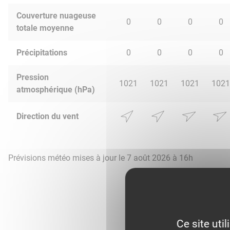
Couverture nuageuse
0
0
0
0
totale moyenne
Précipitations
0
0
0
0
Pression
1021
1021
1021
1021
atmosphérique (hPa)
Direction du vent
Prévisions météo mises à jour le 7 août 2026 à 16h
Ce site uti