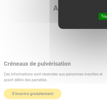
Agri météo vous 
Tou
Créneaux de pulvérisation
Ces informations sont réservées aux personnes inscrites et
ayant défini des parcelles.
S'inscrire gratuitement