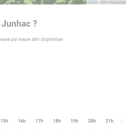
Leaflet
| IGN-F/Geoportail
e Junhac ?
heure par heure afin d’optimiser
15h
16h
17h
18h
19h
20h
21h
22h