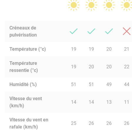
Créneaux de
pulvérisation
Température (°c)
19
19
20
21
Température
19
20
20
22
ressentie (°c)
Humidité (%)
51
51
49
44
Vitesse du vent
14
14
13
11
(km/h)
Vitesse du vent en
25
26
26
26
rafale (km/h)