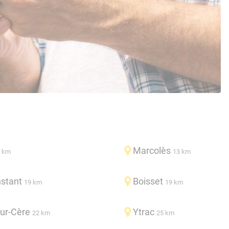
Marcolès
 km
13 km
nstant
Boisset
19 km
19 km
ur-Cère
Ytrac
22 km
25 km