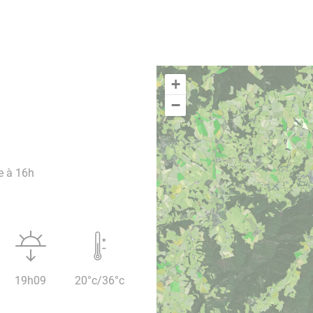
+
−
e à 16h
19h09
20°c/36°c