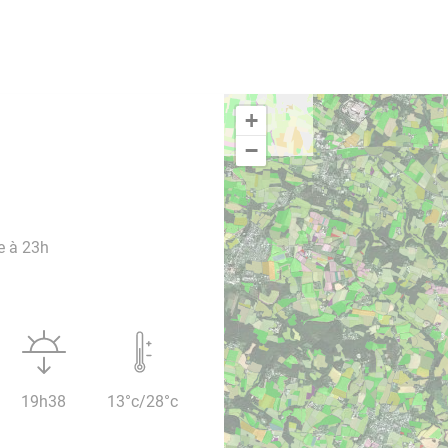
+
−
e à 23h
19h38
13°c/28°c