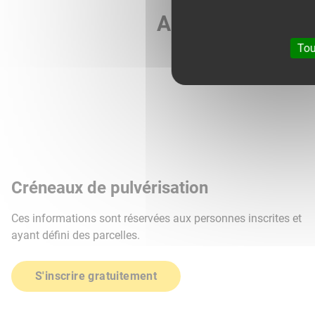
Agri météo vous 
Tou
Créneaux de pulvérisation
Ces informations sont réservées aux personnes inscrites et
ayant défini des parcelles.
S'inscrire gratuitement