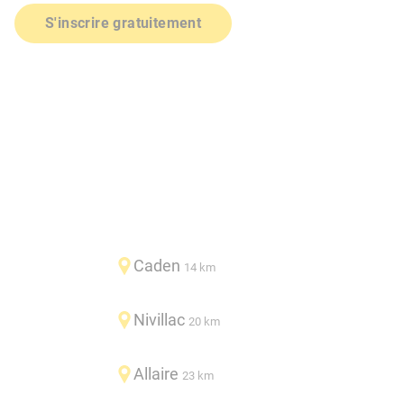
S'inscrire gratuitement
Caden
14 km
Nivillac
20 km
Allaire
23 km