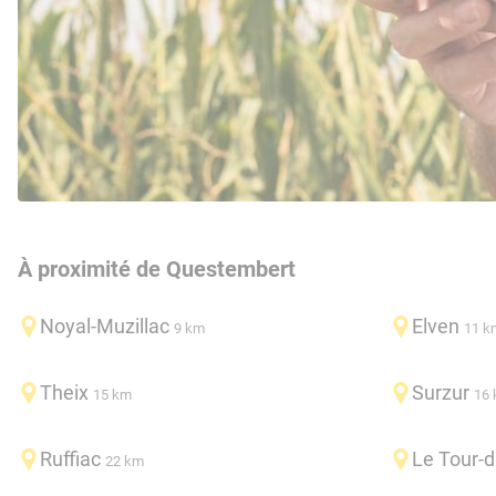
À proximité de Questembert
Noyal-Muzillac
Elven
9 km
11 k
Theix
Surzur
15 km
16
Ruffiac
Le Tour-d
22 km