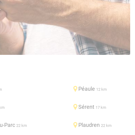
Péaule
m
12 km
Sérent
 km
17 km
u-Parc
Plaudren
22 km
22 km