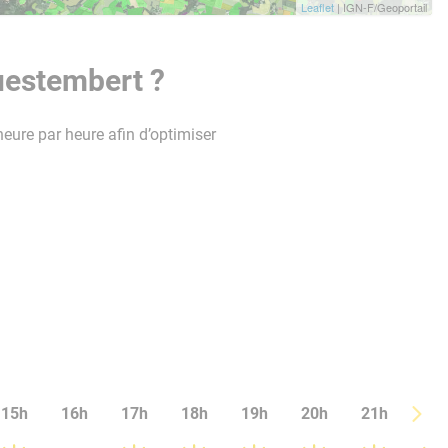
Leaflet
| IGN-F/Geoportail
uestembert ?
heure par heure afin d’optimiser
15h
16h
17h
18h
19h
20h
21h
22h