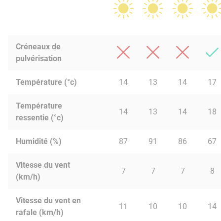
Créneaux de
pulvérisation
Température (°c)
14
13
14
17
Température
14
13
14
18
ressentie (°c)
Humidité (%)
87
91
86
67
Vitesse du vent
7
7
7
8
(km/h)
Vitesse du vent en
11
10
10
14
rafale (km/h)