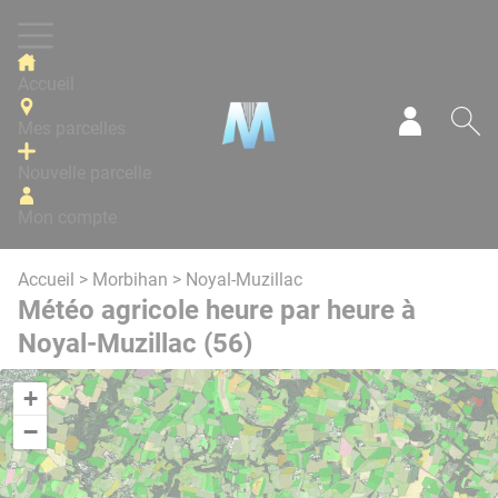
Panneau de gestion des cookies
Accueil
Mes parcelles
Mon com
Re
Nouvelle parcelle
Mon compte
Accueil
>
Morbihan
> Noyal-Muzillac
Météo agricole heure par heure à
Noyal-Muzillac (56)
+
−