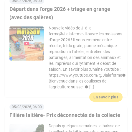
05/08/2026, 08:00
Départ dans l’orge 2026 + triage en grange
(avec des galères)
Nouvelle vidéo de Ji à la
ferme@Jialaferme Ji ouvre les moissons
d’orge 2026 ! Il vous emmène entre
récolte, tri du grain, panne mécanique,
réparation à l’atelier, entretien des
pâturages, alimentation des animaux et
les imprévus qui rythment le début de
saison. En savoir plus :Chaîne Youtube :
https://www.youtube.com/@Jialaferme●
Bienvenue dans les coulisses de
l’agriculture suisse !● […]
En savoir plus
05/08/2026, 06:00
Filière laitière- Prix déconnectés de la collecte
Depuis quelques semaines, la baisse de
la collecte de lait inhérente aux vagues