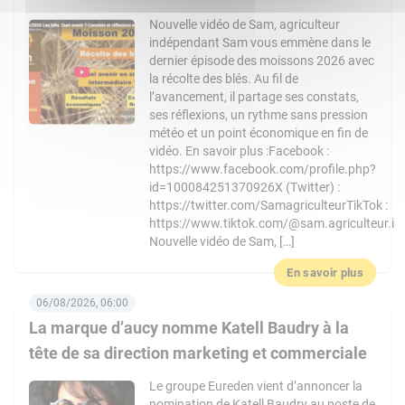
Nouvelle vidéo de Sam, agriculteur
indépendant Sam vous emmène dans le
dernier épisode des moissons 2026 avec
la récolte des blés. Au fil de
l’avancement, il partage ses constats,
ses réflexions, un rythme sans pression
météo et un point économique en fin de
vidéo. En savoir plus :Facebook :
https://www.facebook.com/profile.php?
id=100084251370926X (Twitter) :
https://twitter.com/SamagriculteurTikTok :
https://www.tiktok.com/@sam.agriculteur.i
Nouvelle vidéo de Sam, […]
En savoir plus
06/08/2026, 06:00
La marque d’aucy nomme Katell Baudry à la
tête de sa direction marketing et commerciale
Le groupe Eureden vient d’annoncer la
nomination de Katell Baudry au poste de