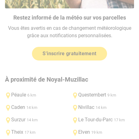
Restez informé de la météo sur vos parcelles
Vous êtes avertis en cas de changement météorologique
grâce aux notifications personnalisées.
S'inscrire gratuitement
À proximité de Noyal-Muzillac
Péaule
Questembert
6 km
9 km
Caden
Nivillac
14 km
14 km
Surzur
Le Tour-du-Parc
14 km
17 km
Theix
Elven
17 km
19 km