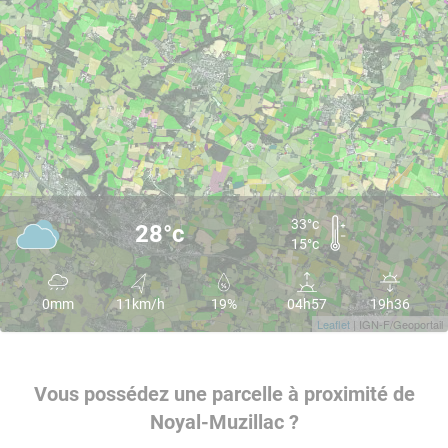
33°c
28°c
15°c
0mm
11km/h
19%
04h57
19h36
Leaflet
| IGN-F/Geoportail
Vous possédez une parcelle à proximité de
Noyal-Muzillac ?