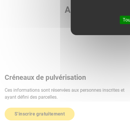
Agri météo vous 
Tou
Créneaux de pulvérisation
Ces informations sont réservées aux personnes inscrites et
ayant défini des parcelles.
S'inscrire gratuitement