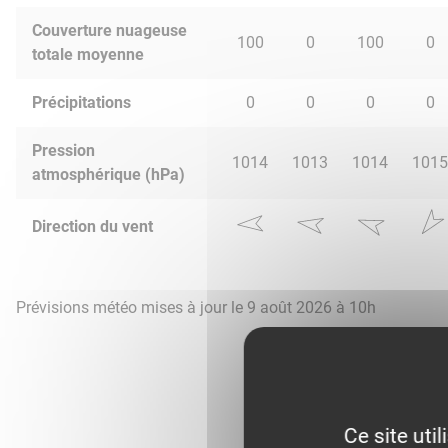
Couverture nuageuse
100
0
100
0
totale moyenne
Précipitations
0
0
0
0
Pression
1014
1013
1014
1015
atmosphérique (hPa)
Direction du vent
Prévisions météo mises à jour le 9 août 2026 à 10h
Ce site uti