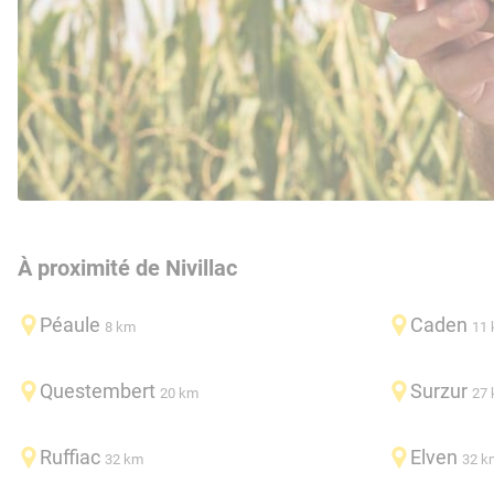
À proximité de Nivillac
Péaule
Caden
8 km
11
Questembert
Surzur
20 km
27
Ruffiac
Elven
32 km
32 k