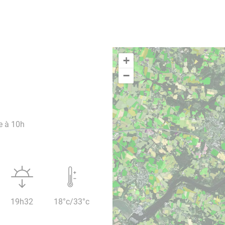
+
−
e à 10h
19h32
18°c/33°c