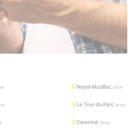
Noyal-Muzillac
 km
14 km
Le Tour-du-Parc
 km
28 km
Carentoir
m
33 km