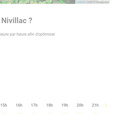
Leaflet
| IGN-F/Geoportail
Nivillac ?
heure par heure afin d’optimiser
15h
16h
17h
18h
19h
20h
21h
22h