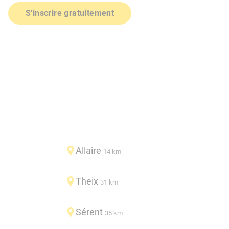
S'inscrire gratuitement
Allaire
14 km
Theix
31 km
Sérent
35 km