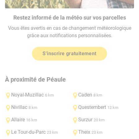
Restez informé de la météo sur vos parcelles
Vous êtes avertis en cas de changement météorologique
grâce aux notifications personnalisées.
S'inscrire gratuitement
À proximité de Péaule
Noyal-Muzillac
Caden
6 km
8 km
Nivillac
Questembert
8 km
12 km
Allaire
Surzur
16 km
20 km
Le Tour-du-Parc
Theix
23 km
23 km