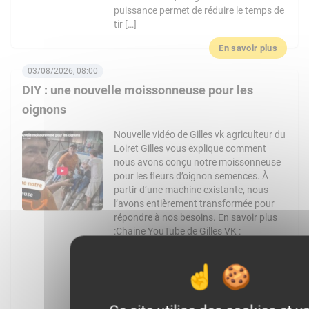
puissance permet de réduire le temps de
tir […]
En savoir plus
03/08/2026, 08:00
DIY : une nouvelle moissonneuse pour les
oignons
Nouvelle vidéo de Gilles vk agriculteur du
Loiret Gilles vous explique comment
nous avons conçu notre moissonneuse
pour les fleurs d’oignon semences. À
partir d’une machine existante, nous
l’avons entièrement transformée pour
répondre à nos besoins. En savoir plus
:Chaine YouTube de Gilles VK :
https://www.youtube.com/channel/UCo4pM
: @gilles_vk Facebook :
https://www.facebook.com/Gilles_vk-
1728424127434851 Article de WikiAgri
expliquant la […]