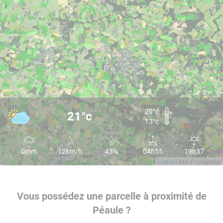
29°c
21°c
13°c
0mm
12km/h
43%
04h55
19h37
Leaflet
| IGN-F/Geoportail
Vous possédez une parcelle à proximité de
Péaule ?