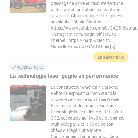
pressage de paille et découverte d’une
unité de méthanisation innovante au
gaz porté. Chantier filmé le 17 juin. En
savoir plus :Chaîne Youtube :
https://www.youtube.com/@LOAGRIInstag
: instagram.com/loagri_officielSite
internet : https://loagri-video.fr/
Nouvelle vidéo de LOAGRI Loïc […]
En savoir plus
04/08/2026, 06:00
La technologie laser gagne en performance
Le constructeur américain Carbone
Robotics exposait sur son stand la
nouvelle version de son LaserWeeder.
Fonctionnant désormais avec une
technologie laser à diode plutôt qu’au
CO2, cet équipement voit sa puissance
multipliée par 2 et le poids de son
châssis allégé d’une tonne.
Concrètement, l’augmentation de la