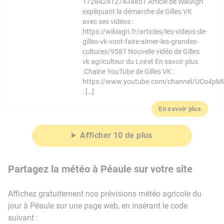
1728424127434851 Article de WikiAgri
expliquant la démarche de Gilles VK
avec ses vidéos :
https://wikiagri.fr/articles/les-videos-de-
gilles-vk-vont-faire-aimer-les-grandes-
cultures/9587 Nouvelle vidéo de Gilles
vk agriculteur du Loiret En savoir plus
:Chaine YouTube de Gilles VK :
https://www.youtube.com/channel/UCo4pM
: […]
En savoir plus
Afficher 10 de plus
Partagez la météo à Péaule sur votre site
Affichez gratuitement nos prévisions météo agricole du
jour à Péaule sur une page web, en insérant le code
suivant :