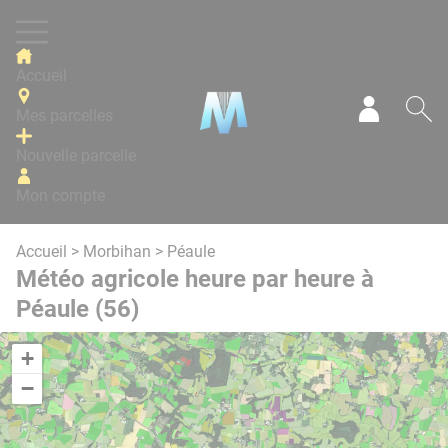
Panneau de gestion des cookies
Accueil
Mes parcelles
Mon com
Re
Nouvelle parcelle
Mon compte
Accueil
>
Morbihan
> Péaule
Météo agricole heure par heure à
Péaule (56)
+
−