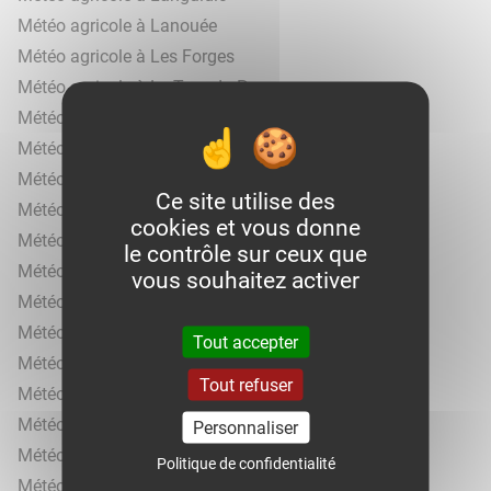
Météo agricole à Lanouée
Météo agricole à Les Forges
Météo agricole à Le Tour-du-Parc
Météo agricole à Locoal-Mendon
Météo agricole à Mauron
Météo agricole à Ménéac
Ce site utilise des
Météo agricole à Mohon
cookies et vous donne
Météo agricole à Moréac
le contrôle sur ceux que
Météo agricole à Naizin
vous souhaitez activer
Météo agricole à Neulliac
Météo agricole à Nivillac
Tout accepter
Météo agricole à Noyal-Muzillac
Tout refuser
Météo agricole à Noyal-Pontivy
Météo agricole à Péaule
Personnaliser
Météo agricole à Plaudren
Politique de confidentialité
Météo agricole à Pleugriffet