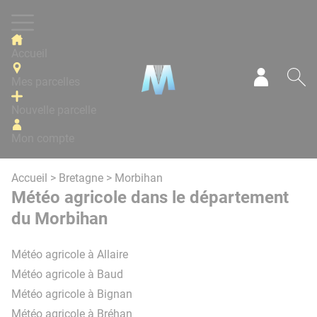
Panneau de gestion des cookies
Accueil
Mes parcelles
Mon com
Re
Nouvelle parcelle
Mon compte
Accueil
>
Bretagne
> Morbihan
Météo agricole dans le département
du Morbihan
Météo agricole à Allaire
Météo agricole à Baud
Météo agricole à Bignan
Météo agricole à Bréhan