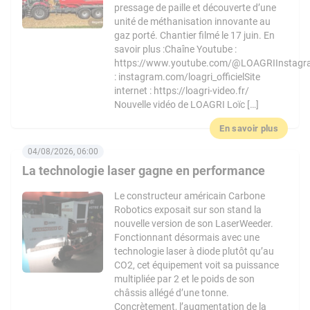
pressage de paille et découverte d’une
unité de méthanisation innovante au
gaz porté. Chantier filmé le 17 juin. En
savoir plus :Chaîne Youtube :
https://www.youtube.com/@LOAGRIInstag
: instagram.com/loagri_officielSite
internet : https://loagri-video.fr/
Nouvelle vidéo de LOAGRI Loïc […]
En savoir plus
04/08/2026, 06:00
La technologie laser gagne en performance
Le constructeur américain Carbone
Robotics exposait sur son stand la
nouvelle version de son LaserWeeder.
Fonctionnant désormais avec une
technologie laser à diode plutôt qu’au
CO2, cet équipement voit sa puissance
multipliée par 2 et le poids de son
châssis allégé d’une tonne.
Concrètement, l’augmentation de la