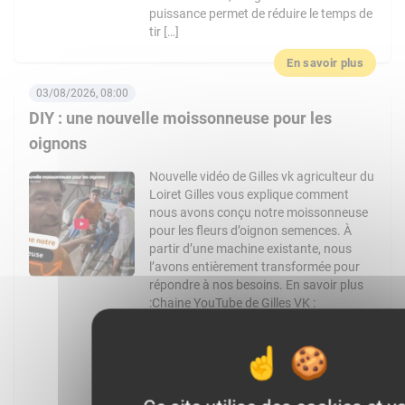
puissance permet de réduire le temps de
tir […]
En savoir plus
03/08/2026, 08:00
DIY : une nouvelle moissonneuse pour les
oignons
Nouvelle vidéo de Gilles vk agriculteur du
Loiret Gilles vous explique comment
nous avons conçu notre moissonneuse
pour les fleurs d’oignon semences. À
partir d’une machine existante, nous
l’avons entièrement transformée pour
répondre à nos besoins. En savoir plus
:Chaine YouTube de Gilles VK :
https://www.youtube.com/channel/UCo4pM
: @gilles_vk Facebook :
https://www.facebook.com/Gilles_vk-
1728424127434851 Article de WikiAgri
expliquant la […]