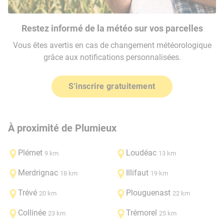
Restez informé de la météo sur vos parcelles
Vous êtes avertis en cas de changement météorologique
grâce aux notifications personnalisées.
S'inscrire gratuitement
À proximité de Plumieux
Plémet
Loudéac
9 km
13 km
Merdrignac
Illifaut
18 km
19 km
Trévé
Plouguenast
20 km
22 km
Collinée
Trémorel
23 km
25 km