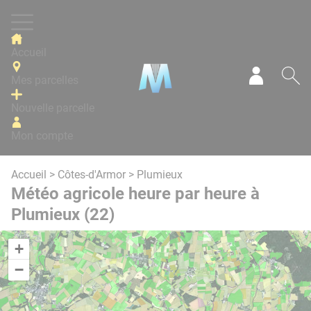
Panneau de gestion des cookies
Accueil
Mes parcelles
Mon com
Re
Nouvelle parcelle
Mon compte
Accueil
>
Côtes-d'Armor
> Plumieux
Météo agricole heure par heure à
Plumieux (22)
+
−