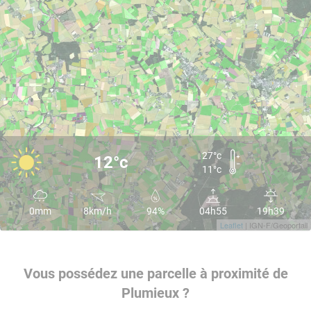
27°c
12°c
11°c
0mm
8km/h
94%
04h55
19h39
Leaflet
| IGN-F/Geoportail
Vous possédez une parcelle à proximité de
Plumieux ?