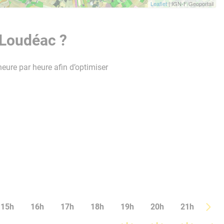
Leaflet
| IGN-F/Geoportail
 Loudéac ?
heure par heure afin d’optimiser
15h
16h
17h
18h
19h
20h
21h
22h