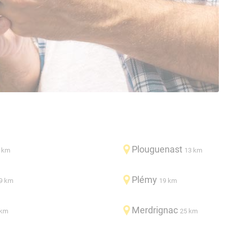
Plouguenast
 km
13 km
Plémy
9 km
19 km
Merdrignac
 km
25 km