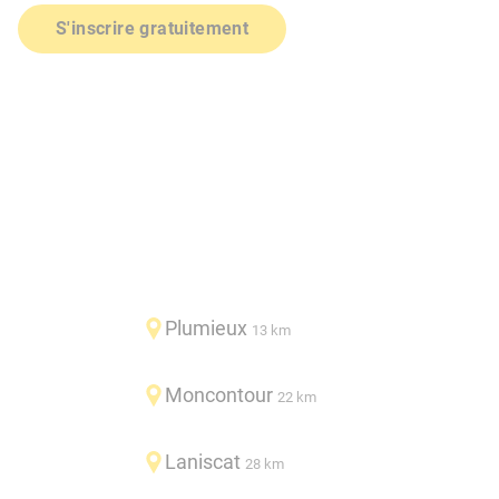
S'inscrire gratuitement
Plumieux
13 km
Moncontour
22 km
Laniscat
28 km