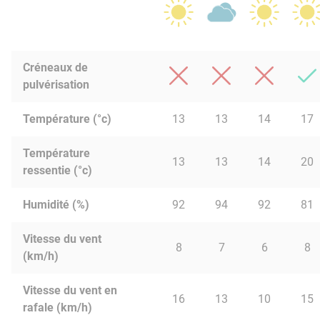
Créneaux de
pulvérisation
Température (°c)
13
13
14
17
Température
13
13
14
20
ressentie (°c)
Humidité (%)
92
94
92
81
Vitesse du vent
8
7
6
8
(km/h)
Vitesse du vent en
16
13
10
15
rafale (km/h)