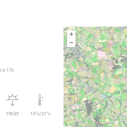
+
−
e à 17h
19h39
15°c/31°c