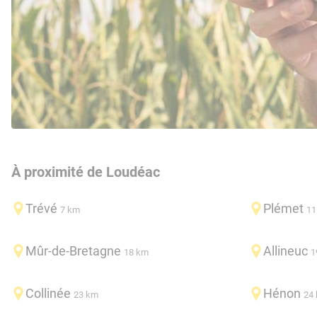
À proximité de Loudéac
Trévé
Plémet
7 km
11
Mûr-de-Bretagne
Allineuc
18 km
1
Collinée
Hénon
23 km
24