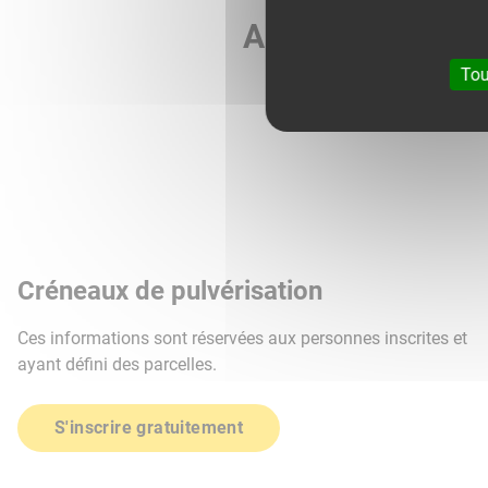
Agri météo vous 
Tou
Créneaux de pulvérisation
Ces informations sont réservées aux personnes inscrites et
ayant défini des parcelles.
S'inscrire gratuitement