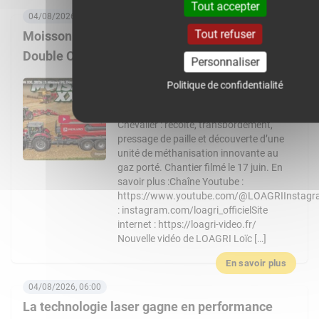
Tout accepter
04/08/2026, 08:00
Tout refuser
Moisson XXL 2026 : 3 Massey Ferguson 9S,
Double CR… Un chantier de folie !
Personnaliser
Nouvelle vidéo de LOAGRI Loïc vous
Politique de confidentialité
emmène au cœur d’un chantier de
moisson exceptionnel chez l’entreprise
Chevalier : récolte, transbordement,
pressage de paille et découverte d’une
unité de méthanisation innovante au
gaz porté. Chantier filmé le 17 juin. En
savoir plus :Chaîne Youtube :
https://www.youtube.com/@LOAGRIInstag
: instagram.com/loagri_officielSite
internet : https://loagri-video.fr/
Nouvelle vidéo de LOAGRI Loïc […]
En savoir plus
04/08/2026, 06:00
La technologie laser gagne en performance