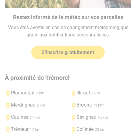
Restez informé de la météo sur vos parcelles
Vous êtes avertis en cas de changement météorologique
grâce aux notifications personnalisées.
S'inscrire gratuitement
À proximité de Trémorel
Plumaugat
Illifaut
7 km
7 km
Merdrignac
Broons
9 km
13 km
Caulnes
Sévignac
14 km
15 km
Trémeur
Collinée
17 km
20 km