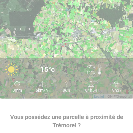
32°c
15°c
11°c
0mm
6km/h
86%
04h54
19h37
Leaflet
| IGN-F/Geoportail
Vous possédez une parcelle à proximité de
Trémorel ?