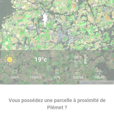
26°c
19°c
12°c
0mm
17km/h
47%
04h54
19h40
Leaflet
| IGN-F/Geoportail
Vous possédez une parcelle à proximité de
Plémet ?