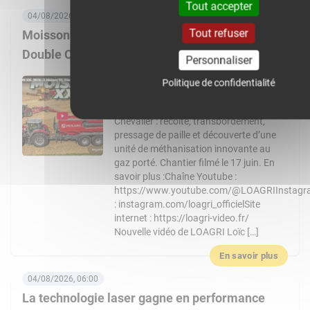
Tout accepter
04/08/2026, 08:00
Tout refuser
Moisson XXL 2026 : 3 Massey Ferguson 9S,
Double CR… Un chantier de folie !
Personnaliser
Nouvelle vidéo de LOAGRI Loïc vous
Politique de confidentialité
emmène au cœur d’un chantier de
moisson exceptionnel chez l’entreprise
Chevalier : récolte, transbordement,
pressage de paille et découverte d’une
unité de méthanisation innovante au
gaz porté. Chantier filmé le 17 juin. En
savoir plus :Chaîne Youtube :
https://www.youtube.com/@LOAGRIInstag
: instagram.com/loagri_officielSite
internet : https://loagri-video.fr/
Nouvelle vidéo de LOAGRI Loïc […]
En savoir plus
04/08/2026, 06:00
La technologie laser gagne en performance