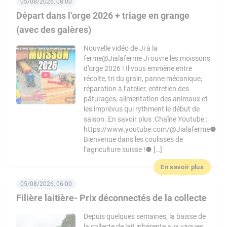
05/08/2026, 08:00
Départ dans l’orge 2026 + triage en grange
(avec des galères)
Nouvelle vidéo de Ji à la
ferme@Jialaferme Ji ouvre les moissons
d’orge 2026 ! Il vous emmène entre
récolte, tri du grain, panne mécanique,
réparation à l’atelier, entretien des
pâturages, alimentation des animaux et
les imprévus qui rythment le début de
saison. En savoir plus :Chaîne Youtube :
https://www.youtube.com/@Jialaferme●
Bienvenue dans les coulisses de
l’agriculture suisse !● […]
En savoir plus
05/08/2026, 06:00
Filière laitière- Prix déconnectés de la collecte
Depuis quelques semaines, la baisse de
la collecte de lait inhérente aux vagues