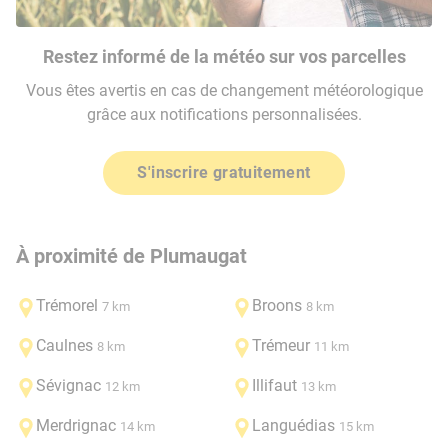
Restez informé de la météo sur vos parcelles
Vous êtes avertis en cas de changement météorologique
grâce aux notifications personnalisées.
S'inscrire gratuitement
À proximité de Plumaugat
Trémorel
Broons
7 km
8 km
Caulnes
Trémeur
8 km
11 km
Sévignac
Illifaut
12 km
13 km
Merdrignac
Languédias
14 km
15 km