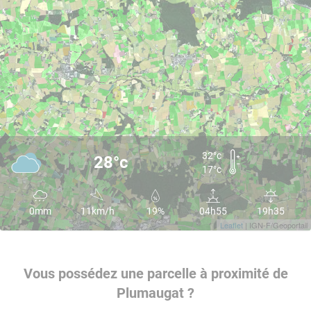
32°c
28°c
17°c
0mm
11km/h
19%
04h55
19h35
Leaflet
| IGN-F/Geoportail
Vous possédez une parcelle à proximité de
Plumaugat ?