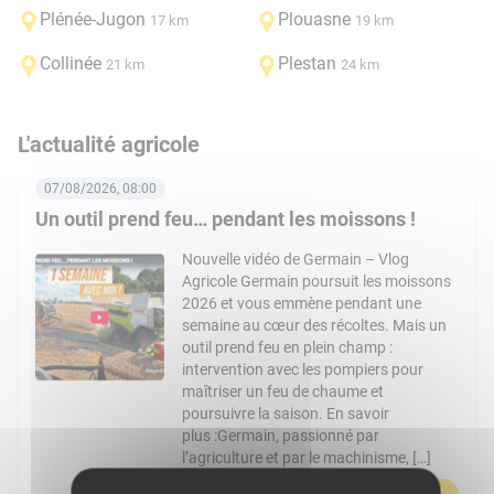
Plénée-Jugon
Plouasne
17 km
19 km
Collinée
Plestan
21 km
24 km
L'actualité agricole
07/08/2026, 08:00
Un outil prend feu… pendant les moissons !
Nouvelle vidéo de Germain – Vlog
Agricole Germain poursuit les moissons
2026 et vous emmène pendant une
semaine au cœur des récoltes. Mais un
outil prend feu en plein champ :
intervention avec les pompiers pour
maîtriser un feu de chaume et
poursuivre la saison. En savoir
plus :Germain, passionné par
l’agriculture et par le machinisme, […]