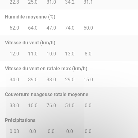
22.8
25.0
31.0
34.2
31.1
Humidité moyenne (%)
62.0
64.0
47.0
74.0
50.0
Vitesse du vent (km/h)
12.0
11.0
10.0
13.0
8.0
Vitesse du vent en rafale max (km/h)
34.0
39.0
33.0
29.0
15.0
Couverture nuageuse totale moyenne
33.0
10.0
76.0
51.0
0.0
Précipitations
0.03
0.0
0.0
0.0
0.0