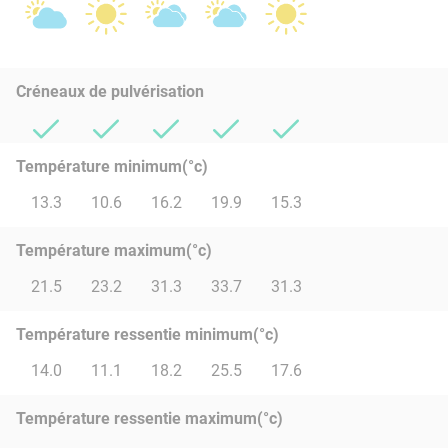
Créneaux de pulvérisation
Température minimum(°c)
13.3
10.6
16.2
19.9
15.3
Température maximum(°c)
21.5
23.2
31.3
33.7
31.3
Température ressentie minimum(°c)
14.0
11.1
18.2
25.5
17.6
Température ressentie maximum(°c)