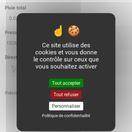
Pluie total
0.03
0.0
0.0
0.0
0.0
Pression atmosphérique (hPa)
1026.0
1023.0
1014.0
1011.0
1016.0
Ce site utilise des
cookies et vous donne
Direction du vent
le contrôle sur ceux que
vous souhaitez activer
Tout accepter
Prévisions météo mises à jour le 6 août 2026 à 23h
Tout refuser
Personnaliser
Politique de confidentialité
Voir la météo heure par heure