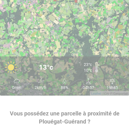
23°c
13°c
10°c
0mm
2km/h
88%
04h57
19h45
Leaflet
| IGN-F/Geoportail
Vous possédez une parcelle à proximité de
Plouégat-Guérand ?