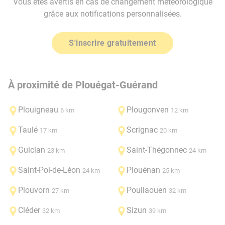
Vous êtes avertis en cas de changement météorologique
grâce aux notifications personnalisées.
S'inscrire gratuitement
À proximité de Plouégat-Guérand
Plouigneau
Plougonven
6 km
12 km
Taulé
Scrignac
17 km
20 km
Guiclan
Saint-Thégonnec
23 km
24 km
Saint-Pol-de-Léon
Plouénan
24 km
25 km
Plouvorn
Poullaouen
27 km
32 km
Cléder
Sizun
32 km
39 km