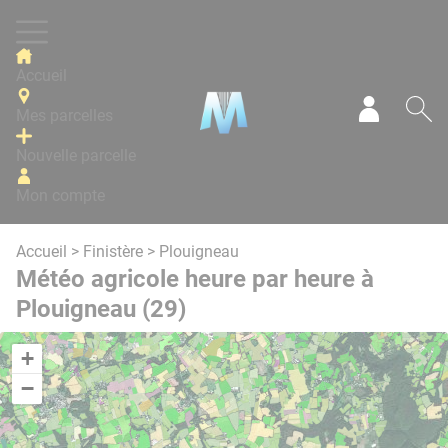
Panneau de gestion des cookies
Accueil
Mes parcelles
Mon com
Re
Nouvelle parcelle
Mon compte
Accueil
>
Finistère
> Plouigneau
Météo agricole heure par heure à
Plouigneau (29)
+
−