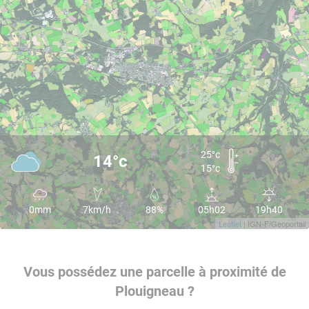
25°c
14°c
15°c
0mm
7km/h
88%
05h02
19h40
Leaflet
| IGN-F/Geoportail
Vous possédez une parcelle à proximité de
Plouigneau ?