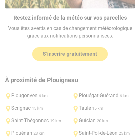
Restez informé de la météo sur vos parcelles
Vous êtes avertis en cas de changement météorologique
grâce aux notifications personnalisées.
S'inscrire gratuitement
À proximité de Plouigneau
Plougonven
Plouégat-Guérand
6 km
6 km
Scrignac
Taulé
15 km
15 km
Saint-Thégonnec
Guiclan
19 km
20 km
Plouénan
Saint-Pol-de-Léon
23 km
25 km