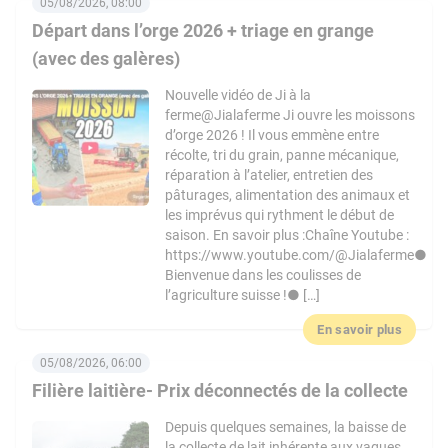
05/08/2026, 08:00
Départ dans l’orge 2026 + triage en grange
(avec des galères)
Nouvelle vidéo de Ji à la
ferme@Jialaferme Ji ouvre les moissons
d’orge 2026 ! Il vous emmène entre
récolte, tri du grain, panne mécanique,
réparation à l’atelier, entretien des
pâturages, alimentation des animaux et
les imprévus qui rythment le début de
saison. En savoir plus :Chaîne Youtube :
https://www.youtube.com/@Jialaferme●
Bienvenue dans les coulisses de
l’agriculture suisse !● […]
En savoir plus
05/08/2026, 06:00
Filière laitière- Prix déconnectés de la collecte
Depuis quelques semaines, la baisse de
la collecte de lait inhérente aux vagues