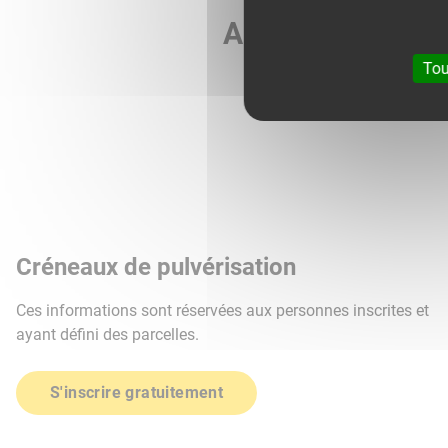
Agri météo vous 
Tou
Créneaux de pulvérisation
Ces informations sont réservées aux personnes inscrites et
ayant défini des parcelles.
S'inscrire gratuitement