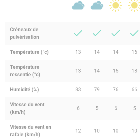
Créneaux de
pulvérisation
Température (°c)
13
14
14
16
Température
13
14
15
18
ressentie (°c)
Humidité (%)
83
79
76
66
Vitesse du vent
6
5
6
5
(km/h)
Vitesse du vent en
12
10
10
10
rafale (km/h)