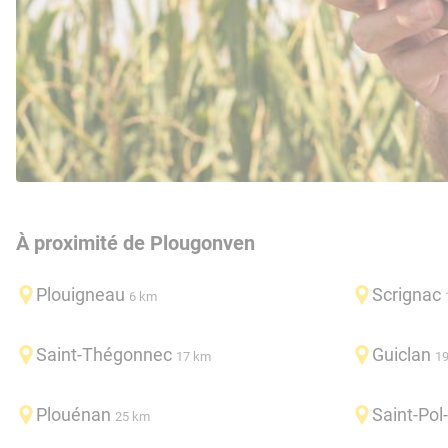
À proximité de Plougonven
Plouigneau
Scrignac
6 km
Saint-Thégonnec
Guiclan
17 km
1
Plouénan
Saint-Pol
25 km