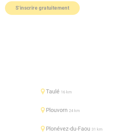
S'inscrire gratuitement
Taulé
16 km
Plouvorn
24 km
Plonévez-du-Faou
31 km