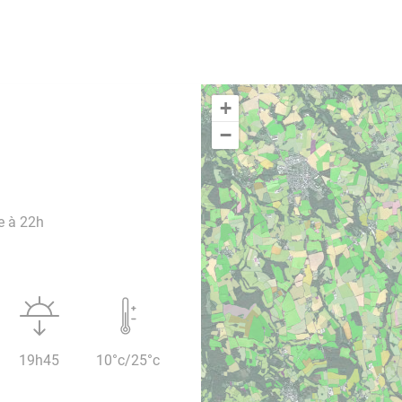
+
−
e à 22h
19h45
10°c/25°c