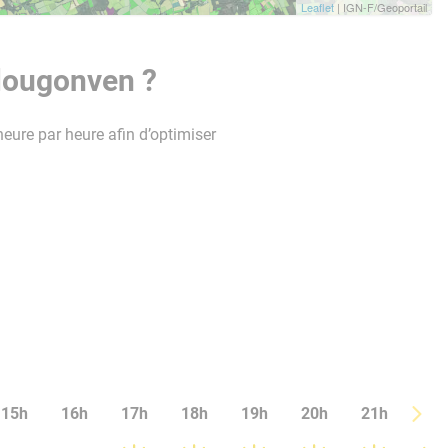
Leaflet
| IGN-F/Geoportail
Plougonven ?
heure par heure afin d’optimiser
15h
16h
17h
18h
19h
20h
21h
22h