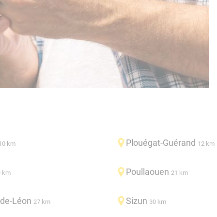
Plouégat-Guérand
10 km
12 km
Poullaouen
9 km
21 km
-de-Léon
Sizun
27 km
30 km