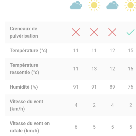
Créneaux de
pulvérisation
Température (°c)
11
11
12
15
Température
11
13
12
16
ressentie (°c)
Humidité (%)
91
91
89
76
Vitesse du vent
4
2
4
2
(km/h)
Vitesse du vent en
6
5
5
5
rafale (km/h)