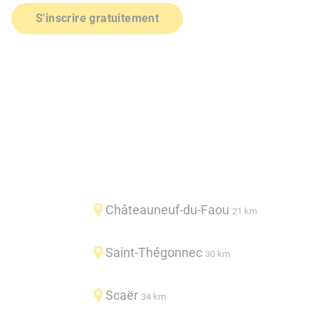
S'inscrire gratuitement
Châteauneuf-du-Faou
21 km
Saint-Thégonnec
30 km
Scaër
34 km