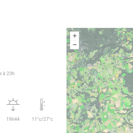
+
−
e à 23h
19h44
11°c/27°c