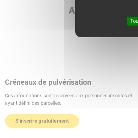
Agri météo vous 
Tou
Créneaux de pulvérisation
Ces informations sont réservées aux personnes inscrites et
ayant défini des parcelles.
S'inscrire gratuitement