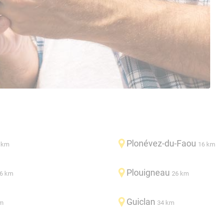
Plonévez-du-Faou
 km
16 km
Plouigneau
6 km
26 km
Guiclan
m
34 km