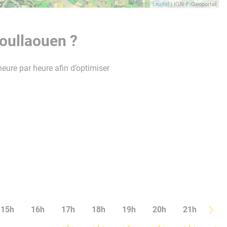
Leaflet
| IGN-F/Geoportail
oullaouen ?
heure par heure afin d’optimiser
15h
16h
17h
18h
19h
20h
21h
22h