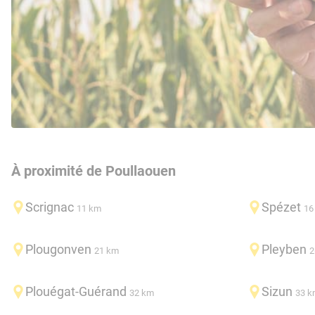
À proximité de Poullaouen
Scrignac
Spézet
11 km
16
Plougonven
Pleyben
21 km
2
Plouégat-Guérand
Sizun
32 km
33 k