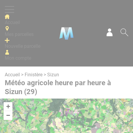
Panneau de gestion des cookies
Accueil
Mes parcelles
Mon com
Re
Nouvelle parcelle
Mon compte
Accueil
>
Finistère
> Sizun
Météo agricole heure par heure à
Sizun (29)
+
−