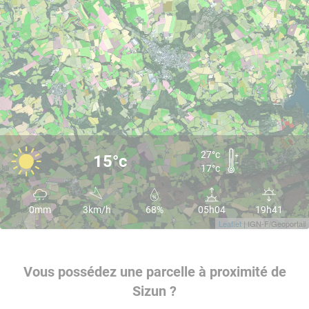
27°c
15°c
17°c
0mm
3km/h
68%
05h04
19h41
Leaflet
| IGN-F/Geoportail
Vous possédez une parcelle à proximité de
Sizun ?