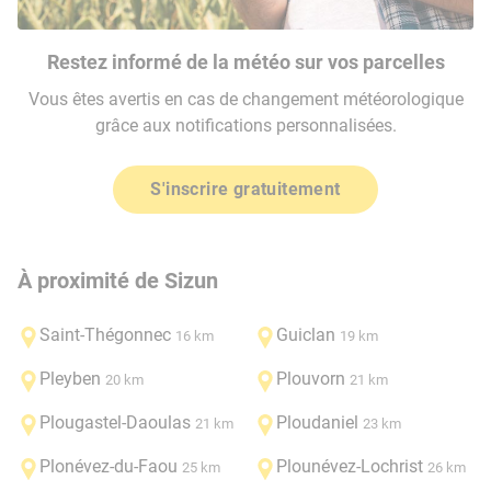
Restez informé de la météo sur vos parcelles
Vous êtes avertis en cas de changement météorologique
grâce aux notifications personnalisées.
S'inscrire gratuitement
À proximité de Sizun
Saint-Thégonnec
Guiclan
16 km
19 km
Pleyben
Plouvorn
20 km
21 km
Plougastel-Daoulas
Ploudaniel
21 km
23 km
Plonévez-du-Faou
Plounévez-Lochrist
25 km
26 km