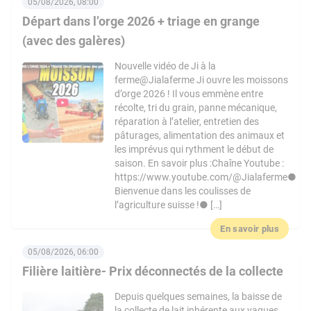
05/08/2026, 08:00
Départ dans l’orge 2026 + triage en grange
(avec des galères)
Nouvelle vidéo de Ji à la
ferme@Jialaferme Ji ouvre les moissons
d’orge 2026 ! Il vous emmène entre
récolte, tri du grain, panne mécanique,
réparation à l’atelier, entretien des
pâturages, alimentation des animaux et
les imprévus qui rythment le début de
saison. En savoir plus :Chaîne Youtube :
https://www.youtube.com/@Jialaferme●
Bienvenue dans les coulisses de
l’agriculture suisse !● […]
En savoir plus
05/08/2026, 06:00
Filière laitière- Prix déconnectés de la collecte
Depuis quelques semaines, la baisse de
la collecte de lait inhérente aux vagues