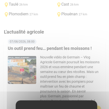
Taulé
Cast
26 km
26 km
Plomodiern
Plouénan
27 km
27 km
L'actualité agricole
07/08/2026, 08:00
Un outil prend feu… pendant les moissons !
Nouvelle vidéo de Germain – Vlog
Agricole Germain poursuit les moissons
2026 et vous emmène pendant une
semaine au cœur des récoltes. Mais un
outil prend feu en plein champ :
intervention avec les pompiers pour
maîtriser un feu de chaume et
poursuivre la saison. En savoir
plus :Germain, passionné par
l’agriculture et par le machinisme, […]