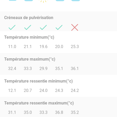
Créneaux de pulvérisation
Température minimum(°c)
11.0
21.1
19.6
20.0
25.3
Température maximum(°c)
32.4
33.3
29.9
35.1
36.1
Température ressentie minimum(°c)
12.1
20.7
24.0
24.3
24.2
Température ressentie maximum(°c)
31.1
35.0
33.3
36.8
35.2