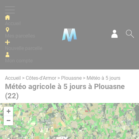
Panneau de gestion des cookies
Accueil
Mes parcelles
Mon com
Re
Nouvelle parcelle
Mon compte
Accueil
>
Côtes-d'Armor
>
Plouasne
> Météo à 5 jours
Météo agricole à 5 jours à Plouasne
(22)
+
−