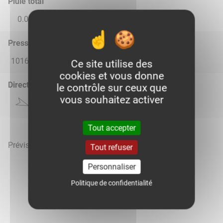
Pluie total
0.0
0.0
0.0
0.0
0.0
Pression atmosphérique (hPa)
1016.0
1014.0
1018.0
1018.0
1018.0
Ce site utilise des
cookies et vous donne
Direction du vent
le contrôle sur ceux que
vous souhaitez activer
Tout accepter
Prévisions météo mises à jour le 8 août 2026 à 07h
Tout refuser
Personnaliser
Politique de confidentialité
Voir la météo heure par heure