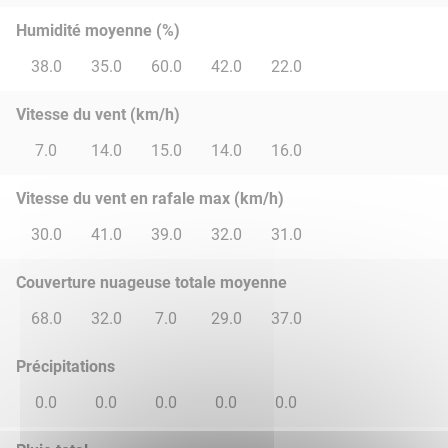
Humidité moyenne (%)
38.0
35.0
60.0
42.0
22.0
Vitesse du vent (km/h)
7.0
14.0
15.0
14.0
16.0
Vitesse du vent en rafale max (km/h)
30.0
41.0
39.0
32.0
31.0
Couverture nuageuse totale moyenne
68.0
32.0
7.0
29.0
37.0
Précipitations
0.0
0.0
0.0
0.0
0.0