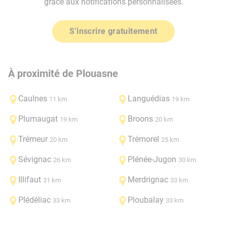
grâce aux notifications personnalisées.
S'inscrire gratuitement
À proximité de Plouasne
Caulnes
Languédias
11 km
19 km
Plumaugat
Broons
19 km
20 km
Trémeur
Trémorel
20 km
25 km
Sévignac
Plénée-Jugon
26 km
30 km
Illifaut
Merdrignac
31 km
33 km
Plédéliac
Ploubalay
33 km
33 km