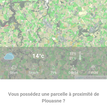
33°c
14°c
21°c
0mm
1km/h
79%
04h54
19h34
Leaflet
| IGN-F/Geoportail
Vous possédez une parcelle à proximité de
Plouasne ?