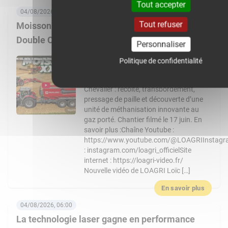
Tout accepter
04/08/2026, 08:00
Tout refuser
Moisson XXL 2026 : 3 Massey Ferguson 9S,
Double CR… Un chantier de folie !
Personnaliser
Nouvelle vidéo de LOAGRI Loïc vous
Politique de confidentialité
emmène au cœur d’un chantier de
moisson exceptionnel chez l’entreprise
Chevalier : récolte, transbordement,
pressage de paille et découverte d’une
unité de méthanisation innovante au
gaz porté. Chantier filmé le 17 juin. En
savoir plus :Chaîne Youtube :
https://www.youtube.com/@LOAGRIInstag
: instagram.com/loagri_officielSite
internet : https://loagri-video.fr/
Nouvelle vidéo de LOAGRI Loïc […]
En savoir plus
04/08/2026, 06:00
La technologie laser gagne en performance