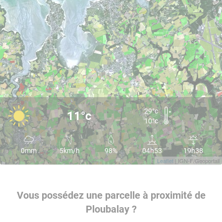
29°c
11°c
10°c
0mm
5km/h
98%
04h53
19h38
Leaflet
| IGN-F/Geoportail
Vous possédez une parcelle à proximité de
Ploubalay ?