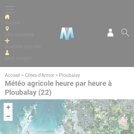
Panneau de gestion des cookies
Accueil
Mes parcelles
Mon com
Re
Nouvelle parcelle
Mon compte
Accueil
>
Côtes-d'Armor
> Ploubalay
Météo agricole heure par heure à
Ploubalay (22)
+
−