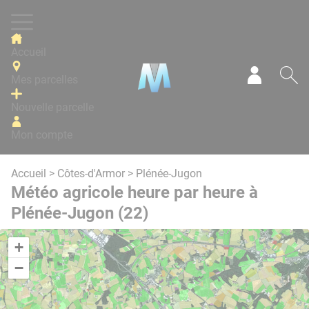
Panneau de gestion des cookies
Accueil
Mes parcelles
Mon com
Re
Nouvelle parcelle
Mon compte
Accueil
>
Côtes-d'Armor
> Plénée-Jugon
Météo agricole heure par heure à
Plénée-Jugon (22)
+
−