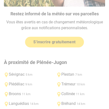
Restez informé de la météo sur vos parcelles
Vous êtes avertis en cas de changement météorologique
grâce aux notifications personnalisées.
S'inscrire gratuitement
À proximité de Plénée-Jugon
Sévignac
Plestan
5 km
7 km
Plédéliac
Trémeur
9 km
10 km
Broons
Collinée
11 km
11 km
Languédias
Bréhand
14 km
14 km