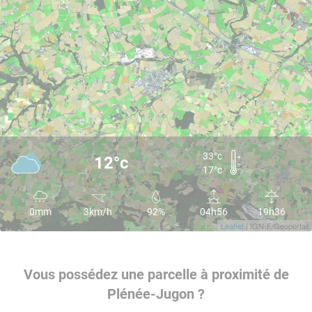
33°c
12°c
17°c
0mm
3km/h
92%
04h56
19h36
Leaflet
| IGN-F/Geoportail
Vous possédez une parcelle à proximité de
Plénée-Jugon ?