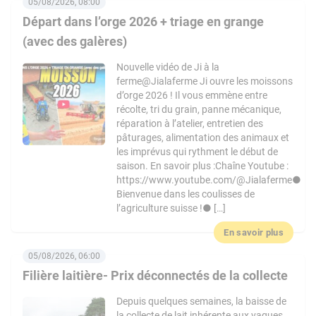
05/08/2026, 08:00
Départ dans l’orge 2026 + triage en grange
(avec des galères)
Nouvelle vidéo de Ji à la
ferme@Jialaferme Ji ouvre les moissons
d’orge 2026 ! Il vous emmène entre
récolte, tri du grain, panne mécanique,
réparation à l’atelier, entretien des
pâturages, alimentation des animaux et
les imprévus qui rythment le début de
saison. En savoir plus :Chaîne Youtube :
https://www.youtube.com/@Jialaferme●
Bienvenue dans les coulisses de
l’agriculture suisse !● […]
En savoir plus
05/08/2026, 06:00
Filière laitière- Prix déconnectés de la collecte
Depuis quelques semaines, la baisse de
la collecte de lait inhérente aux vagues