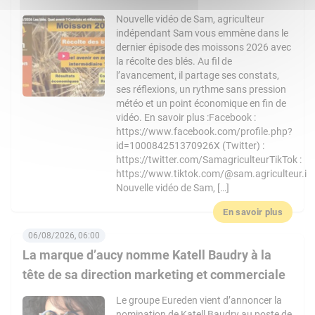
Nouvelle vidéo de Sam, agriculteur
indépendant Sam vous emmène dans le
dernier épisode des moissons 2026 avec
la récolte des blés. Au fil de
l’avancement, il partage ses constats,
ses réflexions, un rythme sans pression
météo et un point économique en fin de
vidéo. En savoir plus :Facebook :
https://www.facebook.com/profile.php?
id=100084251370926X (Twitter) :
https://twitter.com/SamagriculteurTikTok :
https://www.tiktok.com/@sam.agriculteur.i
Nouvelle vidéo de Sam, […]
En savoir plus
06/08/2026, 06:00
La marque d’aucy nomme Katell Baudry à la
tête de sa direction marketing et commerciale
Le groupe Eureden vient d’annoncer la
nomination de Katell Baudry au poste de