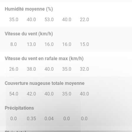
Humidité moyenne (%)
35.0
40.0
53.0
40.0
22.0
Vitesse du vent (km/h)
8.0
13.0
16.0
16.0
15.0
Vitesse du vent en rafale max (km/h)
26.0
38.0
40.0
35.0
32.0
Couverture nuageuse totale moyenne
54.0
42.0
40.0
35.0
40.0
Précipitations
0.0
0.35
0.04
0.0
0.0