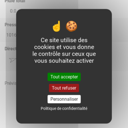
Pluie total
0.0
0.35
0.04
0.0
0.0
Pression atmosphérique (hPa)
1016.0
1014.0
1017.0
1017.0
1018.0
Ce site utilise des
cookies et vous donne
Direction du vent
le contrôle sur ceux que
vous souhaitez activer
Tout accepter
Prévisions météo mises à jour le 9 août 2026 à 01h
Tout refuser
Personnaliser
Politique de confidentialité
Voir la météo heure par heure