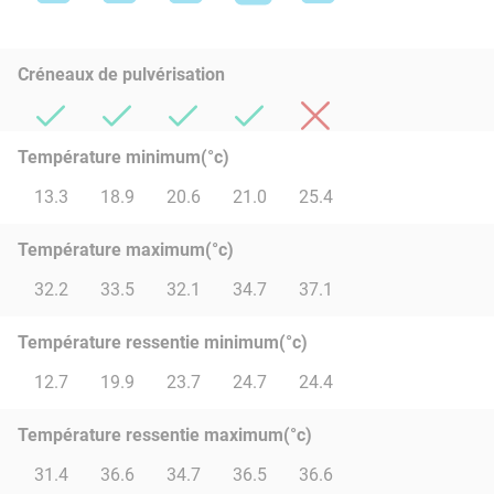
Créneaux de pulvérisation
Température minimum(°c)
13.3
18.9
20.6
21.0
25.4
Température maximum(°c)
32.2
33.5
32.1
34.7
37.1
Température ressentie minimum(°c)
12.7
19.9
23.7
24.7
24.4
Température ressentie maximum(°c)
31.4
36.6
34.7
36.5
36.6