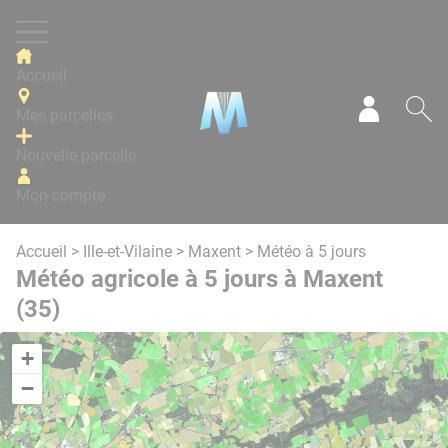
Panneau de gestion des cookies
Accueil
Mes parcelles
Mon com
Re
Nouvelle parcelle
Mon compte
Accueil
>
Ille-et-Vilaine
>
Maxent
> Météo à 5 jours
Météo agricole à 5 jours à Maxent
(35)
+
−