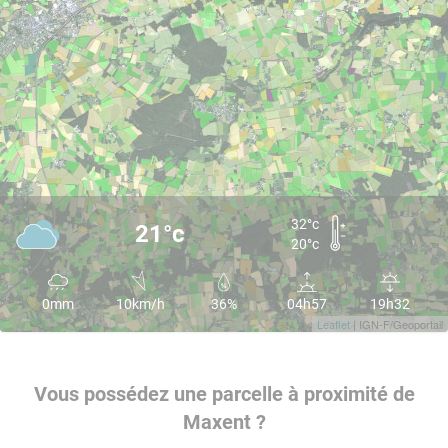
32°c
21°c
20°c
0mm
10km/h
36%
04h57
19h32
Leaflet
| IGN-F/Geoportail
Vous possédez une parcelle à proximité de
Maxent ?