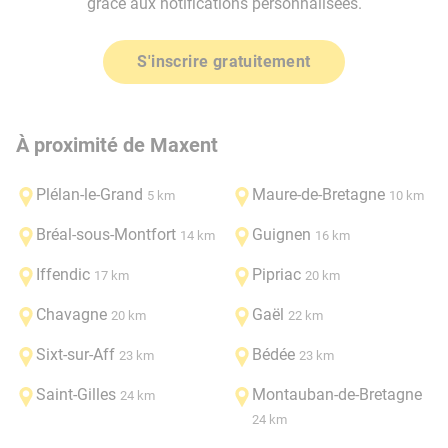
grâce aux notifications personnalisées.
S'inscrire gratuitement
À proximité de Maxent
Plélan-le-Grand
Maure-de-Bretagne
5 km
10 km
Bréal-sous-Montfort
Guignen
14 km
16 km
Iffendic
Pipriac
17 km
20 km
Chavagne
Gaël
20 km
22 km
Sixt-sur-Aff
Bédée
23 km
23 km
Saint-Gilles
Montauban-de-Bretagne
24 km
24 km