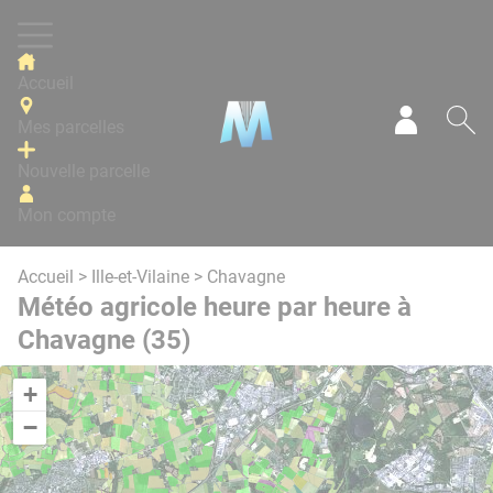
Panneau de gestion des cookies
Accueil
Mes parcelles
Mon com
Re
Nouvelle parcelle
Mon compte
Accueil
>
Ille-et-Vilaine
> Chavagne
Météo agricole heure par heure à
Chavagne (35)
+
−