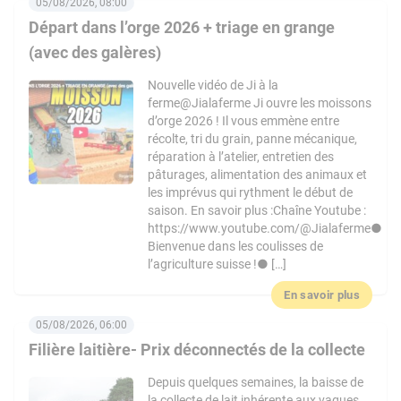
05/08/2026, 08:00
Départ dans l’orge 2026 + triage en grange
(avec des galères)
Nouvelle vidéo de Ji à la
ferme@Jialaferme Ji ouvre les moissons
d’orge 2026 ! Il vous emmène entre
récolte, tri du grain, panne mécanique,
réparation à l’atelier, entretien des
pâturages, alimentation des animaux et
les imprévus qui rythment le début de
saison. En savoir plus :Chaîne Youtube :
https://www.youtube.com/@Jialaferme●
Bienvenue dans les coulisses de
l’agriculture suisse !● […]
En savoir plus
05/08/2026, 06:00
Filière laitière- Prix déconnectés de la collecte
Depuis quelques semaines, la baisse de
la collecte de lait inhérente aux vagues