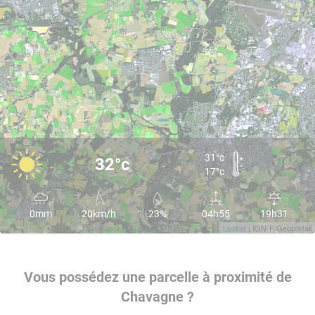
31°c
32°c
17°c
0mm
20km/h
23%
04h55
19h31
Leaflet
| IGN-F/Geoportail
Vous possédez une parcelle à proximité de
Chavagne ?