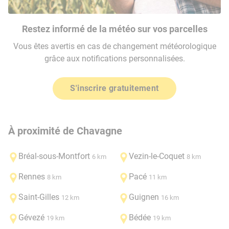
Restez informé de la météo sur vos parcelles
Vous êtes avertis en cas de changement météorologique
grâce aux notifications personnalisées.
S'inscrire gratuitement
À proximité de Chavagne
Bréal-sous-Montfort
Vezin-le-Coquet
6 km
8 km
Rennes
Pacé
8 km
11 km
Saint-Gilles
Guignen
12 km
16 km
Gévezé
Bédée
19 km
19 km